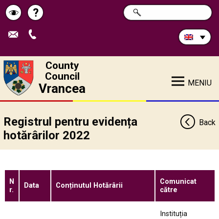
Search
?
SEARCH
Help
Schimbă
in
site:
contrastul
County
Council
MENIU
Vrancea
Registrul pentru evidența
Back
hotărârilor 2022
N
Comunicat
Data
Conținutul Hotărârii
r.
către
Instituția