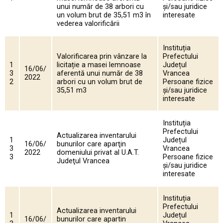
unui număr de 38 arbori cu
și/sau juridice
un volum brut de 35,51 m3 în
interesate
vederea valorificării
Instituția
Valorificarea prin vânzare la
Prefectului
1
licitație a masei lemnoase
Județul
16/06/
3
aferentă unui număr de 38
Vrancea
2022
2
arbori cu un volum brut de
Persoane fizice
35,51 m3
și/sau juridice
interesate
Instituția
Prefectului
Actualizarea inventarului
1
Județul
16/06/
bunurilor care aparţin
3
Vrancea
2022
domeniului privat al U.A.T.
3
Persoane fizice
Judeţul Vrancea
și/sau juridice
interesate
Instituția
Prefectului
Actualizarea inventarului
1
Județul
16/06/
bunurilor care apartin