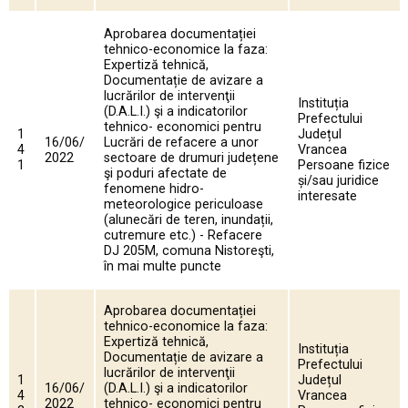
Aprobarea documentației
tehnico-economice la faza:
Expertiză tehnică,
Documentație de avizare a
lucrărilor de intervenţii
Instituția
(D.A.L.I.) şi a indicatorilor
Prefectului
tehnico- economici pentru
1
Județul
16/06/
Lucrări de refacere a unor
4
Vrancea
2022
sectoare de drumuri județene
1
Persoane fizice
şi poduri afectate de
și/sau juridice
fenomene hidro-
interesate
meteorologice periculoase
(alunecări de teren, inundații,
cutremure etc.) - Refacere
DJ 205M, comuna Nistoreşti,
în mai multe puncte
Aprobarea documentației
tehnico-economice la faza:
Expertiză tehnică,
Instituția
Documentație de avizare a
Prefectului
lucrărilor de intervenţii
1
Județul
16/06/
(D.A.L.I.) şi a indicatorilor
4
Vrancea
2022
tehnico- economici pentru