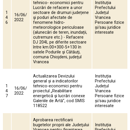
tehnico- economici pentru
Instituția
Lucrări de refacere a unor
Prefectului
1
sectoare de drumuri județene
Județul
16/06/
4
şi poduri afectate de
Vrancea
2022
6
fenomene hidro-
Persoane fizice
meteorologice periculoase
și/sau juridice
(alunecări de teren, inundații,
interesate
cutremure etc.) - Refacere
DJ 204L pe diferite sectoare
între km.00+300-5+130 în
satele Podurile şi Cătăuţi,
comuna Chiojdeni, judeţul
Vrancea
Actualizarea Devizului
Instituția
general și a indicatorilor
Prefectului
1
tehnico-economici pentru
Județul
16/06/
4
proiectul „Reabilitare
Vrancea
2022
7
energetică şi lucrări conexe
Persoane fizice
Galeriile de Artă”, cod SMIS
și/sau juridice
118522
interesate
Aprobarea rectificarii
bugetelor proprii ale Judeţului
Instituția
Vrancea pentru finanţarea
Prefectului