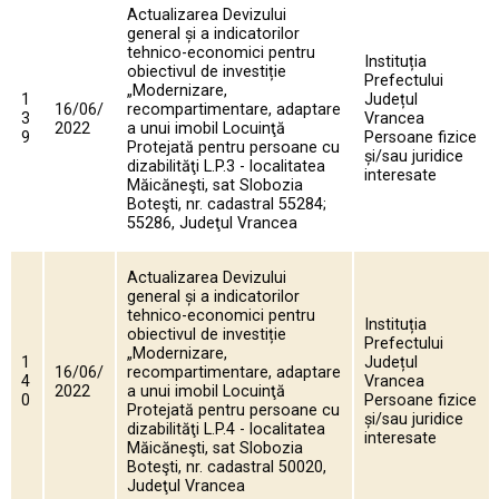
Actualizarea Devizului
general și a indicatorilor
tehnico-economici pentru
Instituția
obiectivul de investiție
Prefectului
„Modernizare,
1
Județul
16/06/
recompartimentare, adaptare
3
Vrancea
2022
a unui imobil Locuinţă
9
Persoane fizice
Protejată pentru persoane cu
și/sau juridice
dizabilităţi L.P.3 - localitatea
interesate
Măicăneşti, sat Slobozia
Boteşti, nr. cadastral 55284;
55286, Judeţul Vrancea
Actualizarea Devizului
general și a indicatorilor
tehnico-economici pentru
Instituția
obiectivul de investiție
Prefectului
„Modernizare,
1
Județul
16/06/
recompartimentare, adaptare
4
Vrancea
2022
a unui imobil Locuinţă
0
Persoane fizice
Protejată pentru persoane cu
și/sau juridice
dizabilităţi L.P.4 - localitatea
interesate
Măicăneşti, sat Slobozia
Boteşti, nr. cadastral 50020,
Judeţul Vrancea