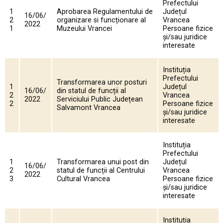
Prefectului
1
Aprobarea Regulamentului de
Județul
16/06/
2
organizare si funcționare al
Vrancea
2022
1
Muzeului Vrancei
Persoane fizice
și/sau juridice
interesate
Instituția
Prefectului
Transformarea unor posturi
1
Județul
16/06/
din statul de funcții al
2
Vrancea
2022
Serviciului Public Județean
2
Persoane fizice
Salvamont Vrancea
și/sau juridice
interesate
Instituția
Prefectului
1
Transformarea unui post din
Județul
16/06/
2
statul de funcții al Centrului
Vrancea
2022
3
Cultural Vrancea
Persoane fizice
și/sau juridice
interesate
Instituția