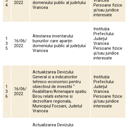
3
Vrancea
2022
domeniului public al judetului
4
Persoane fizice
Vrancea
și/sau juridice
interesate
Instituția
Prefectului
Atestarea inventarului
1
Județul
16/06/
bunurilor care aparțin
3
Vrancea
2022
domeniului public al județului
5
Persoane fizice
Vrancea
și/sau juridice
interesate
Actualizarea Devizului
General si a indicatorilor
Instituția
tehnico-economici pentru
Prefectului
1
obiectivul de investitii “
Județul
16/06/
3
Reabilitare/Amenajare spatiu
Vrancea
2022
6
Birou relatii externe si
Persoane fizice
dezvoltare regionala,
și/sau juridice
Municipiul Focsani, Judetul
interesate
Vrancea
Actualizarea Devizului