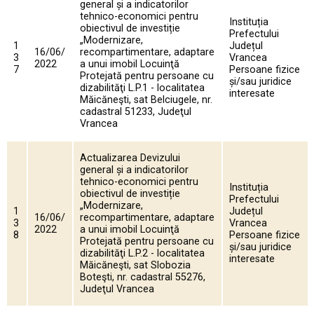
general și a indicatorilor
tehnico-economici pentru
Instituția
obiectivul de investiție
Prefectului
„Modernizare,
1
Județul
16/06/
recompartimentare, adaptare
3
Vrancea
2022
a unui imobil Locuinţă
7
Persoane fizice
Protejată pentru persoane cu
și/sau juridice
dizabilităţi L.P.1 - localitatea
interesate
Măicăneşti, sat Belciugele, nr.
cadastral 51233, Judeţul
Vrancea
Actualizarea Devizului
general și a indicatorilor
tehnico-economici pentru
Instituția
obiectivul de investiție
Prefectului
„Modernizare,
1
Județul
16/06/
recompartimentare, adaptare
3
Vrancea
2022
a unui imobil Locuinţă
8
Persoane fizice
Protejată pentru persoane cu
și/sau juridice
dizabilităţi L.P.2 - localitatea
interesate
Măicăneşti, sat Slobozia
Boteşti, nr. cadastral 55276,
Judeţul Vrancea