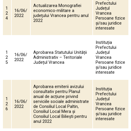
Prefectului
Actualizarea Monografiei
1
Județul
16/06/
economico-militare a
2
Vrancea
2022
judeţului Vrancea pentru anul
4
Persoane fizice
2022
și/sau juridice
interesate
Instituția
Prefectului
1
Aprobarea Statutului Unității
Județul
16/06/
2
Administrativ – Teritoriale
Vrancea
2022
5
Județul Vrancea
Persoane fizice
și/sau juridice
interesate
Aprobarea emiterii avizului
Instituția
consultativ pentru Planul
Prefectului
anual de acțiune privind
1
Județul
16/06/
serviciile sociale administrate
2
Vrancea
2022
de Consiliul Local Paltin,
6
Persoane fizice
Consiliul Local Mera și
și/sau juridice
Consiliul Local Biliești pentru
interesate
anul 2022