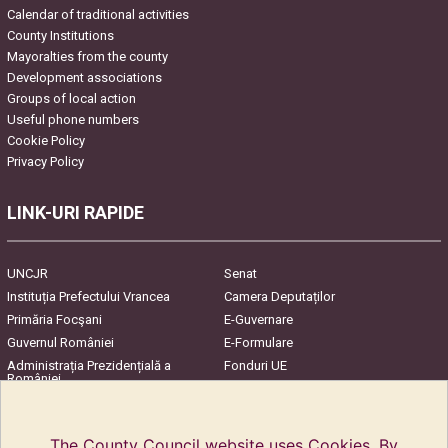
Calendar of traditional activities
County Institutions
Mayoralties from the county
Development associations
Groups of local action
Useful phone numbers
Cookie Policy
Privacy Policy
LINK-URI RAPIDE
UNCJR
Senat
Instituția Prefectului Vrancea
Camera Deputaților
Primăria Focşani
E-Guvernare
Guvernul României
E-Formulare
Administrația Prezidențială a
Fonduri UE
României
Harta Județului
InfoCons – Protecția
Consumatorilor
The County Council website uses Cookies. By