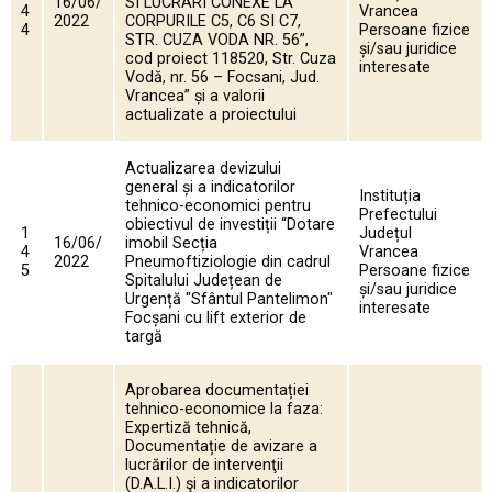
16/06/
SI LUCRARI CONEXE LA
4
Vrancea
2022
CORPURILE C5, C6 SI C7,
4
Persoane fizice
STR. CUZA VODA NR. 56”,
și/sau juridice
cod proiect 118520, Str. Cuza
interesate
Vodă, nr. 56 – Focsani, Jud.
Vrancea” și a valorii
actualizate a proiectului
Actualizarea devizului
general și a indicatorilor
Instituția
tehnico-economici pentru
Prefectului
obiectivul de investiții “Dotare
1
Județul
16/06/
imobil Secția
4
Vrancea
2022
Pneumoftiziologie din cadrul
5
Persoane fizice
Spitalului Județean de
și/sau juridice
Urgență "Sfântul Pantelimon"
interesate
Focșani cu lift exterior de
targă
Aprobarea documentației
tehnico-economice la faza:
Expertiză tehnică,
Documentație de avizare a
lucrărilor de intervenţii
(D.A.L.I.) şi a indicatorilor