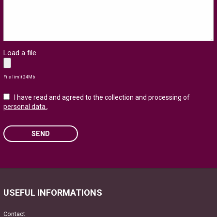
Load a file
File limit 24Mb
I have read and agreed to the collection and processing of
personal data.
.
SEND
Please leave this field empty.
USEFUL INFORMATIONS
Contact