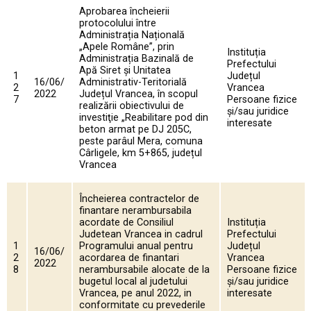
Aprobarea încheierii
protocolului între
Administrația Națională
„Apele Române”, prin
Instituția
Administrația Bazinală de
Prefectului
Apă Siret și Unitatea
1
Județul
16/06/
Administrativ-Teritorială
2
Vrancea
2022
Județul Vrancea, în scopul
7
Persoane fizice
realizării obiectivului de
și/sau juridice
investiţie „Reabilitare pod din
interesate
beton armat pe DJ 205C,
peste parâul Mera, comuna
Cârligele, km 5+865, județul
Vrancea
Încheierea contractelor de
finantare nerambursabila
acordate de Consiliul
Instituția
Judetean Vrancea in cadrul
Prefectului
1
Programului anual pentru
Județul
16/06/
2
acordarea de finantari
Vrancea
2022
8
nerambursabile alocate de la
Persoane fizice
bugetul local al judetului
și/sau juridice
Vrancea, pe anul 2022, in
interesate
conformitate cu prevederile