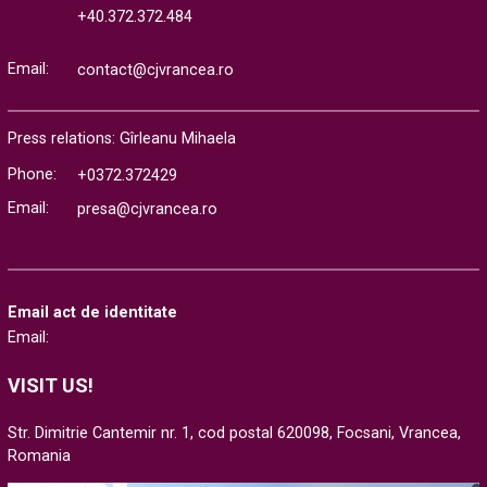
+40.372.372.484
Email:
contact@cjvrancea.ro
Press relations: Gîrleanu Mihaela
Phone:
+0372.372429
Email:
presa@cjvrancea.ro
Email act de identitate
Email:
VISIT US!
Str. Dimitrie Cantemir nr. 1, cod postal 620098, Focsani, Vrancea,
Romania