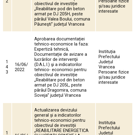
2
Persoane fizice
obiectivul de investiție
și/sau juridice
„Reabilitare pod din beton
interesate
armat pe DJ 205H, peste
pârâul Valea Boului, comuna
Păuneşti” judeţul Vrancea
Aprobarea documentației
tehnico-economice la faza:
Expertiză tehnică,
Instituția
Documentație de avizare a
Prefectului
lucrărilor de intervenţii
1
Județul
16/06/
(D.A.L.I.) şi a indicatorilor
4
Vrancea
2022
tehnico- economici pentru
3
Persoane fizice
obiectivul de investiție
și/sau juridice
„Reabilitare pod din beton
interesate
armat pe DJ 205L, peste
pârâul Dragomira, comuna
Soveja” judeţul Vrancea
Actualizarea devizului
general și a indicatorilor
tehnico-economici pentru
Instituția
obiectivul de investiții
Prefectului
„REABILITARE ENERGETICA
1
Județul