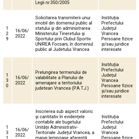
Legii nr.350/2005
Solicitarea transmiterii unui
Instituția
imobil din domeniul public al
Prefectului
1
statului şi din administrarea
Județul
16/06/
2
Ministerului Tineretului şi
Vrancea
2022
9
Sportului prin Clubul Sportiv
Persoane fizice
UNIREA Focsani, în domeniul
și/sau juridice
public al Judetului Vrancea
interesate
Instituția
Prefectului
Prelungirea termenului de
1
Județul
16/06/
valabilitate a Planului de
3
Vrancea
2022
amenajare a teritoriului
0
Persoane fizice
judetean Vrancea (P.A.T.J.)
și/sau juridice
interesate
Inscrierea sub aspect valoric
și cantitativ în evidențele
Instituția
contabile ale bugetului
Prefectului
1
Unității Administrativ-
Județul
16/06/
3
Teritoriale Județul Vrancea, a
Vrancea
2022
1
masei lemnoase aferentă
Persoane fizice