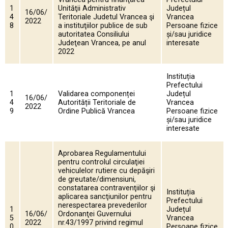
1
Unităţii Administrativ
Județul
16/06/
4
Teritoriale Judetul Vrancea şi
Vrancea
2022
8
a instituţiilor publice de sub
Persoane fizice
autoritatea Consiliului
și/sau juridice
Judeţean Vrancea, pe anul
interesate
2022
Instituția
Prefectului
1
Validarea componenței
Județul
16/06/
4
Autorității Teritoriale de
Vrancea
2022
9
Ordine Publică Vrancea
Persoane fizice
și/sau juridice
interesate
Aprobarea Regulamentului
pentru controlul circulaţiei
vehiculelor rutiere cu depăşiri
de greutate/dimensiuni,
constatarea contravenţiilor şi
Instituția
aplicarea sancţiunilor pentru
Prefectului
nerespectarea prevederilor
1
Județul
16/06/
Ordonanţei Guvernului
5
Vrancea
2022
nr.43/1997 privind regimul
0
Persoane fizice