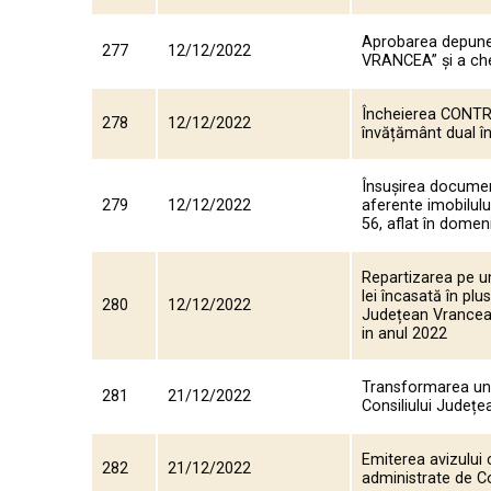
Aprobarea depune
277
12/12/2022
VRANCEA” și a chel
Încheierea CONTR
278
12/12/2022
învățământ dual î
Însușirea document
279
12/12/2022
aferente imobilulu
56, aflat în domen
Repartizarea pe un
lei încasată în plu
280
12/12/2022
Județean Vrancea c
in anul 2022
Transformarea unor
281
21/12/2022
Consiliului Județ
Emiterea avizului c
282
21/12/2022
administrate de Co