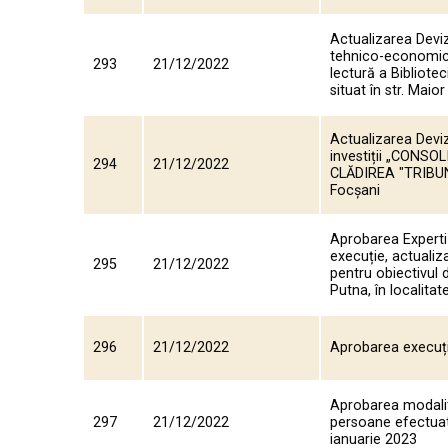
Actualizarea Deviz
tehnico-economici 
293
21/12/2022
lectură a Bibliote
situat în str. Maio
Actualizarea Deviz
investiții „CONS
294
21/12/2022
CLĂDIREA "TRIBUN
Focșani
Aprobarea Expertiz
execuție, actualiz
295
21/12/2022
pentru obiectivul 
Putna, în localita
296
21/12/2022
Aprobarea execuți
Aprobarea modalită
297
21/12/2022
persoane efectuat 
ianuarie 2023