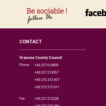
CONTACT
Vrancea County Council
Phone:
+40.237.616800
+40.237.213057
+40.372.372.407
+40.372.372.411
Fax:
+40.237.212228