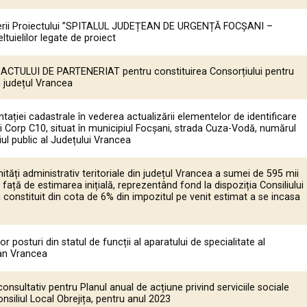
rii Proiectului ”SPITALUL JUDEȚEAN DE URGENȚĂ FOCȘANI –
tuielilor legate de proiect
ACTULUI DE PARTENERIAT pentru constituirea Consorțiului pentru
n județul Vrancea
ației cadastrale în vederea actualizării elementelor de identificare
i Corp C10, situat în municipiul Focșani, strada Cuza-Vodă, numărul
iul public al Județului Vrancea
ități administrativ teritoriale din județul Vrancea a sumei de 595 mii
s față de estimarea inițială, reprezentând fond la dispoziția Consiliului
onstituit din cota de 6% din impozitul pe venit estimat a se incasa
 posturi din statul de funcții al aparatului de specialitate al
ean Vrancea
onsultativ pentru Planul anual de acțiune privind serviciile sociale
nsiliul Local Obrejița, pentru anul 2023