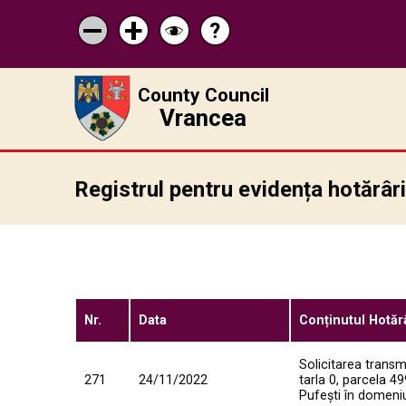
?
Help
Micșorează
Mărește
Schimbă
scrisul
scrisul
contrastul
County Council
Vrancea
Registrul pentru evidența hotărâr
Nr.
Data
Conținutul Hotărâ
Solicitarea transm
271
24/11/2022
tarla 0, parcela 4
Pufești în domeniu