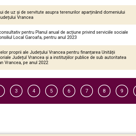
i de uz și de servitute asupra terenurilor aparținând domeniului
 Județului Vrancea
onsultativ pentru Planul anual de acțiune privind serviciile sociale
nsiliul Local Garoafa, pentru anul 2023
elor proprii ale Județului Vrancea pentru finanțarea Unității
oriale Județul Vrancea și a instituțiilor publice de sub autoritatea
ean Vrancea, pe anul 2022
2
3
4
5
6
7
8
9