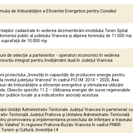
lui de îmbunătățire a Eficientei Energetice pentru Consiliul
a
ațiilor cadastrale în vederea dezmembrării imobilului Teren Spital
domeniul public al județului Vrancea și alipirea terenului de 11.000 mp
în suprafață de 10.000 mp
ii de selecție a partenerilor - operatori economici în vederea
consorțiu integrat pentru învățământ dual în Județul Vrancea
i proiectului „Investiții în capacități de producere energie pentru
a nivelul județului Vrancea” în cadrul P.O.I.M. 2014 – 2020, Axa
uri de îmbunătățire a eficienței energetice și stimularea utilizării
le, Obiectiv specific 11.2 – Utilizarea energiei din surse regenerabile
ților publice locale și a indicatorilor asociați acestuia
ării Unității Administrativ-Teritoriale Județul Vrancea în parteneriat c
ativ-Teritorială Județul Prahova și Unitatea Administrativ-Teritorială
ru promovarea și implementarea proiectului de înființare a traseului
elo Valahia” în regiunea Prahova-Buzău-Vrancea în cadrul PNRR-
rism și Cultură, Investiția I.4.