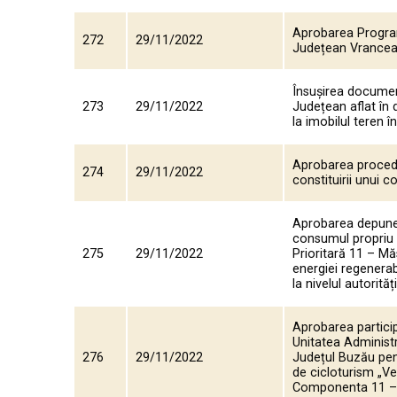
Aprobarea Programu
272
29/11/2022
Județean Vrance
Însușirea document
273
29/11/2022
Județean aflat în 
la imobilul teren 
Aprobarea procedur
274
29/11/2022
constituirii unui 
Aprobarea depuneri
consumul propriu l
275
29/11/2022
Prioritară 11 – Măs
energiei regenerabi
la nivelul autorită
Aprobarea particip
Unitatea Administr
276
29/11/2022
Județul Buzău pent
de cicloturism „V
Componenta 11 – Tu