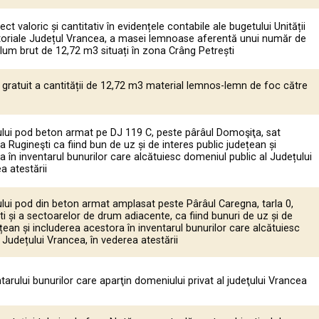
ct valoric și cantitativ în evidențele contabile ale bugetului Unității
itoriale Județul Vrancea, a masei lemnoase aferentă unui număr de
lum brut de 12,72 m3 situați în zona Crâng Petrești
 gratuit a cantității de 12,72 m3 material lemnos-lemn de foc către
ului pod beton armat pe DJ 119 C, peste pârâul Domoşiţa, sat
Rugineşti ca fiind bun de uz și de interes public județean și
a în inventarul bunurilor care alcătuiesc domeniul public al Județului
a atestării
lui pod din beton armat amplasat peste Pârâul Caregna, tarla 0,
i și a sectoarelor de drum adiacente, ca fiind bunuri de uz și de
ețean și includerea acestora în inventarul bunurilor care alcătuiesc
 Județului Vrancea, în vederea atestării
tarului bunurilor care aparţin domeniului privat al judeţului Vrancea