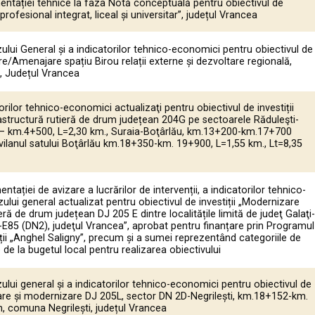
tației tehnice la faza Notă conceptuală pentru obiectivul de
profesional integrat, liceal și universitar”, județul Vrancea
ului General și a indicatorilor tehnico-economici pentru obiectivul de
tare/Amenajare spațiu Birou relații externe și dezvoltare regională,
i, Județul Vrancea
rilor tehnico-economici actualizaţi pentru obiectivul de investiții
astructură rutieră de drum județean 204G pe sectoarele Răduleşti-
0 – km.4+500, L=2,30 km., Suraia-Boţârlău, km.13+200-km.17+700
avilanul satului Boţârlău km.18+350-km. 19+900, L=1,55 km., Lt=8,35
ației de avizare a lucrărilor de intervenții, a indicatorilor tehnico-
ului general actualizat pentru obiectivul de investiții „Modernizare
eră de drum județean DJ 205 E dintre localitățile limită de judeţ Galaţi-
-E85 (DN2), judeţul Vrancea”, aprobat pentru finanțare prin Programul
iții „Anghel Saligny”, precum și a sumei reprezentând categoriile de
e de la bugetul local pentru realizarea obiectivului
ului general și a indicatorilor tehnico-economici pentru obiectivul de
itare și modernizare DJ 205L, sector DN 2D-Negrilești, km.18+152-km.
, comuna Negrilești, județul Vrancea