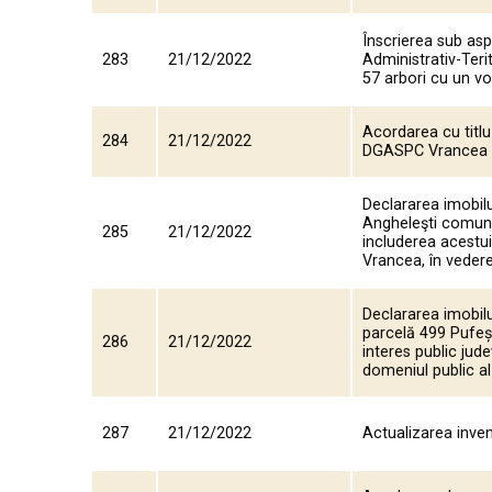
Înscrierea sub aspe
283
21/12/2022
Administrativ-Ter
57 arbori cu un vo
Acordarea cu titlu
284
21/12/2022
DGASPC Vrancea
Declararea imobil
Angheleşti comuna 
285
21/12/2022
includerea acestui
Vrancea, în vedere
Declararea imobilu
parcelă 499 Pufeșt
286
21/12/2022
interes public jud
domeniul public al
287
21/12/2022
Actualizarea inven