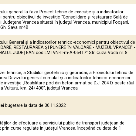
ului general la faza Proiect tehnic de execuție și a indicatorilor
pentru obiectivul de investiție “Consolidare şi restaurare Sală de
cii Judeţene Vrancea situată în judeţul Vrancea, municipiul Focşani,
r Gh. Sava nr.4B
ului General și a indicatorilor tehnico-economici pentru obiectivul de
OLIDARE, RESTAURAREA ȘI PUNERE ÎN VALOARE - MUZEUL VRANCEI" -
ALUL JUDEȚEAN cod LMI VN-II-m-A-06417" Str. Cuza Vodă nr. 8
ei tehnice, a Studiilor geotehnic şi georadar, a Proiectului tehnic de
area Devizului general cumulat și a indicatorilor tehnico-economici
de investiție „Reabilitare pod din beton armat pe D.J. 204 D, peste râul
tea Vulturu, km. 24+400”, județul Vrancea
ei bugetare la data de 30.11.2022
ților de efectuare a serviciului public de transport județean de
prin curse regulate în județul Vrancea, începând cu data de 1