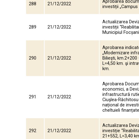
Aprobarea documen
288
21/12/2022
investiții „Campus 
Actualizarea Deviz
289
21/12/2022
investiții “Reabili
Municipiul Focșan
Aprobarea indicato
„Modernizare infr
290
21/12/2022
Bilieşti, km.2+20
L=4,50 km. şi intr
km.
Aprobarea Document
economici, a Deviz
infrastructură ruti
291
21/12/2022
Ciuşlea-Răchitosu
național de invest
cheltuieli finanțat
Actualizarea Deviz
292
21/12/2022
investiție “Reabil
21+552, L=3,40 km