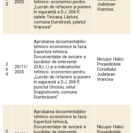
2025
tehnico- economici pentru
3
Județean
„Lucrări de refacere și punere
Vrancea
în siguranță a D.J. 204 P,
satele Tinoasa, Lăstuni,
comuna Dumitrești, județul
Vrancea”
Aprobarea documentațiilor
tehnico-economice la faza:
Expertiză tehnică,
Documentație de avizare a
Nicușor Halici
lucrărilor de intervenții
2
Președintele
20/11/
(D.A.L.I.) și a indicatorilor
6
Consiliului
2025
tehnico- economici pentru
4
Județean
„Lucrări de refacere și punere
Vrancea
în siguranță a D.J. 204 P,
punctul Oncioiu, satul
Dragosloveni, comuna
Dumbrăveni”
Aprobarea documentațiilor
tehnico-economice la faza:
Expertiză tehnică,
Documentație de avizare a
Nicușor Halici
2
lucrărilor de intervenții
Președintele