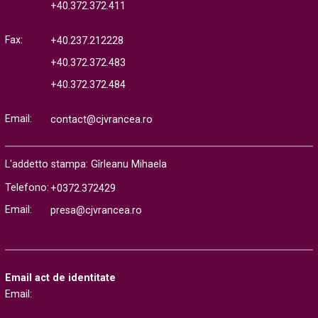
+40.372.372.411
Fax:
+40.237.212228
+40.372.372.483
+40.372.372.484
Email:
contact@cjvrancea.ro
L'addetto stampa: Gîrleanu Mihaela
Telefono:
+0372.372429
Email:
presa@cjvrancea.ro
Email act de identitate
Email: