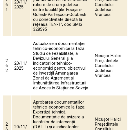
20/11/
6
rutiere de drum județean
Consiliului
2025
1
dintre localitățile: Focșani-
Județean
Golești-Vârteșcoiu-Odobești
Vrancea
cu conectivitate directă la
rețeaua TEN-T”, cod SMIS
328595
Actualizarea documentației
tehnico-economice la faza
Studiu de Fezabilitate, a
Nicușor Halici
Devizului General și a
2
Președintele
20/11/
indicatorilor tehnico-
6
Consiliului
2025
economici pentru obiectivul
2
Județean
de investiții Amenajarea
Vrancea
Zonei de Agrement și
Îmbunătățirea Infrastructurii
de Acces în Stațiunea Soveja
Aprobarea documentațiilor
tehnico-economice la faza:
Expertiză tehnică,
Documentație de avizare a
Nicușor Halici
lucrărilor de intervenții
2
Președintele
20/11/
(D.A.L.I.) și a indicatorilor
6
Consiliului