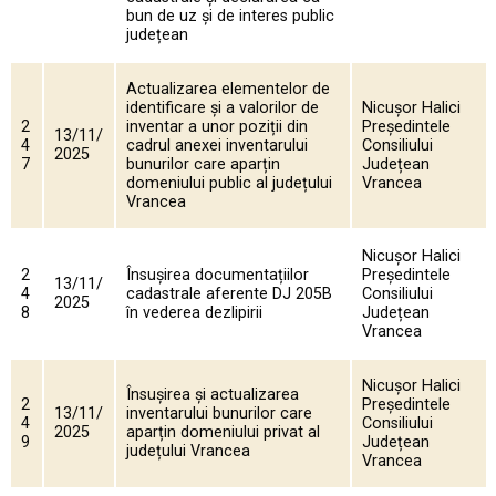
bun de uz și de interes public
județean
Actualizarea elementelor de
identificare și a valorilor de
Nicușor Halici
2
inventar a unor poziții din
Președintele
13/11/
4
cadrul anexei inventarului
Consiliului
2025
7
bunurilor care aparțin
Județean
domeniului public al județului
Vrancea
Vrancea
Nicușor Halici
2
Însușirea documentațiilor
Președintele
13/11/
4
cadastrale aferente DJ 205B
Consiliului
2025
8
în vederea dezlipirii
Județean
Vrancea
Nicușor Halici
Însușirea și actualizarea
2
Președintele
13/11/
inventarului bunurilor care
4
Consiliului
2025
aparțin domeniului privat al
9
Județean
județului Vrancea
Vrancea