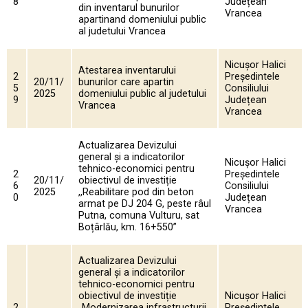
8
Județean
din inventarul bunurilor
Vrancea
apartinand domeniului public
al judetului Vrancea
Nicușor Halici
Atestarea inventarului
2
Președintele
20/11/
bunurilor care apartin
5
Consiliului
2025
domeniului public al judetului
9
Județean
Vrancea
Vrancea
Actualizarea Devizului
general și a indicatorilor
Nicușor Halici
tehnico-economici pentru
2
Președintele
20/11/
obiectivul de investiție
6
Consiliului
2025
,,Reabilitare pod din beton
0
Județean
armat pe DJ 204 G, peste râul
Vrancea
Putna, comuna Vulturu, sat
Boțârlău, km. 16+550”
Actualizarea Devizului
general și a indicatorilor
tehnico-economici pentru
obiectivul de investiție
Nicușor Halici
2
„Modernizarea infrastructurii
Președintele