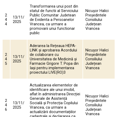
Transformarea unui post din
statul de functii al Serviciului
Nicușor Halici
2
Public Comunitar Judetean
Președintele
13/11/
4
de Evidenta a Persoanelor
Consiliului
2025
4
Vrancea, ca urmare a
Județean
promovarii unui functionar
Vrancea
public
Aderarea la Rețeaua HEPA-
LINK și aprobarea Acordului
Nicușor Halici
2
de colaborare cu
Președintele
13/11/
4
Universitatea de Medicină și
Consiliului
2025
5
Farmacie Grigore T. Popa din
Județean
Iași pentru implementarea
Vrancea
proiectului LIVE(RO)3
Actualizarea elementelor de
identificare ale unui imobil,
aflat în administrarea Direcției
Nicușor Halici
Generale de Asistență
2
Președintele
13/11/
Socială și Protecția Copilului
4
Consiliului
2025
Vrancea, ca urmare a
6
Județean
actualizării documentațiilor
Vrancea
cadastrale și declararea ca