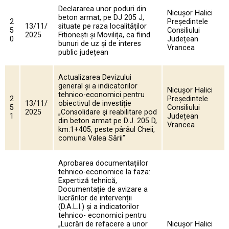
Declararea unor poduri din
Nicușor Halici
beton armat, pe DJ 205 J,
2
Președintele
13/11/
situate pe raza localităților
5
Consiliului
2025
Fitionești și Movilița, ca fiind
0
Județean
bunuri de uz și de interes
Vrancea
public județean
Actualizarea Devizului
general și a indicatorilor
Nicușor Halici
tehnico-economici pentru
2
Președintele
13/11/
obiectivul de investiție
5
Consiliului
2025
„Consolidare şi reabilitare pod
1
Județean
din beton armat pe D.J. 205 D,
Vrancea
km.1+405, peste pârâul Cheii,
comuna Valea Sării”
Aprobarea documentațiilor
tehnico-economice la faza:
Expertiză tehnică,
Documentație de avizare a
lucrărilor de intervenții
(D.A.L.I.) și a indicatorilor
tehnico- economici pentru
„Lucrări de refacere a unor
Nicușor Halici