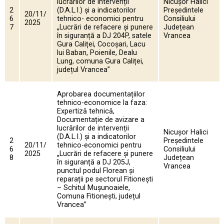
lucrărilor de intervenții
Nicușor Halici
2
(D.A.L.I.) și a indicatorilor
Președintele
20/11/
6
tehnico- economici pentru
Consiliului
2025
7
„Lucrări de refacere și punere
Județean
în siguranță a DJ 204P, satele
Vrancea
Gura Caliței, Cocoșari, Lacu
lui Baban, Poienile, Dealu
Lung, comuna Gura Caliței,
județul Vrancea”
Aprobarea documentațiilor
tehnico-economice la faza:
Expertiză tehnică,
Documentație de avizare a
lucrărilor de intervenții
Nicușor Halici
(D.A.L.I.) și a indicatorilor
2
Președintele
20/11/
tehnico-economici pentru
6
Consiliului
2025
„Lucrări de refacere și punere
8
Județean
în siguranță a DJ 205J,
Vrancea
punctul podul Florean și
reparații pe sectorul Fitionești
– Schitul Mușunoaiele,
Comuna Fitionești, județul
Vrancea”