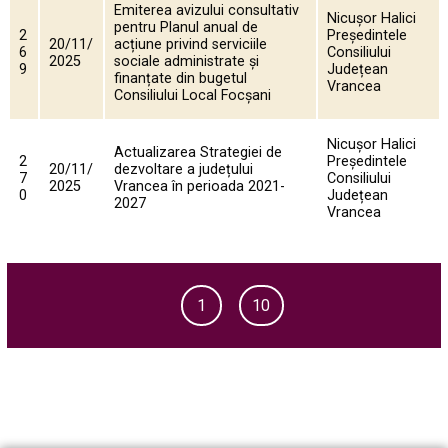
Emiterea avizului consultativ
Nicușor Halici
pentru Planul anual de
2
Președintele
20/11/
acțiune privind serviciile
6
Consiliului
2025
sociale administrate și
9
Județean
finanțate din bugetul
Vrancea
Consiliului Local Focșani
Nicușor Halici
Actualizarea Strategiei de
2
Președintele
20/11/
dezvoltare a județului
7
Consiliului
2025
Vrancea în perioada 2021-
0
Județean
2027
Vrancea
1
10