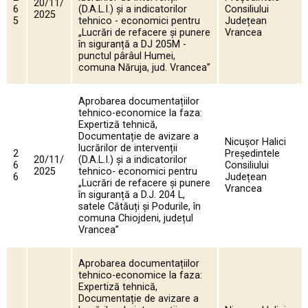
20/11/
6
(D.A.L.I.) și a indicatorilor
Consiliului
2025
5
tehnico - economici pentru
Județean
„Lucrări de refacere și punere
Vrancea
în siguranță a DJ 205M -
punctul pârâul Humei,
comuna Năruja, jud. Vrancea”
Aprobarea documentațiilor
tehnico-economice la faza:
Expertiză tehnică,
Documentație de avizare a
Nicușor Halici
lucrărilor de intervenții
2
Președintele
20/11/
(D.A.L.I.) și a indicatorilor
6
Consiliului
2025
tehnico- economici pentru
6
Județean
„Lucrări de refacere și punere
Vrancea
în siguranță a D.J. 204 L,
satele Cătăuți și Podurile, în
comuna Chiojdeni, județul
Vrancea”
Aprobarea documentațiilor
tehnico-economice la faza:
Expertiză tehnică,
Documentație de avizare a