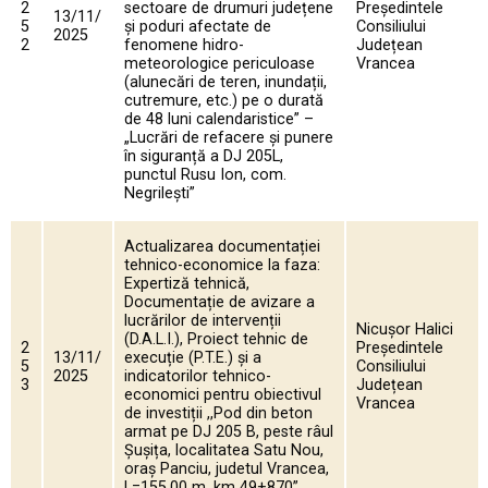
2
sectoare de drumuri județene
Președintele
13/11/
5
și poduri afectate de
Consiliului
2025
2
fenomene hidro-
Județean
meteorologice periculoase
Vrancea
(alunecări de teren, inundații,
cutremure, etc.) pe o durată
de 48 luni calendaristice” –
„Lucrări de refacere și punere
în siguranță a DJ 205L,
punctul Rusu Ion, com.
Negrilești”
Actualizarea documentației
tehnico-economice la faza:
Expertiză tehnică,
Documentație de avizare a
lucrărilor de intervenții
Nicușor Halici
(D.A.L.I.), Proiect tehnic de
2
Președintele
13/11/
execuție (P.T.E.) și a
5
Consiliului
2025
indicatorilor tehnico-
3
Județean
economici pentru obiectivul
Vrancea
de investiții ,,Pod din beton
armat pe DJ 205 B, peste râul
Șușița, localitatea Satu Nou,
oraș Panciu, judetul Vrancea,
L=155,00 m, km 49+870”