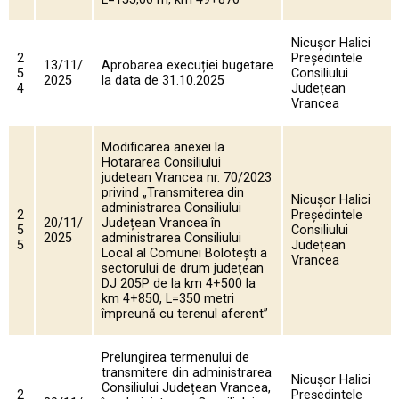
Nicușor Halici
2
Președintele
13/11/
Aprobarea execuției bugetare
5
Consiliului
2025
la data de 31.10.2025
4
Județean
Vrancea
Modificarea anexei la
Hotararea Consiliului
judetean Vrancea nr. 70/2023
privind „Transmiterea din
Nicușor Halici
administrarea Consiliului
2
Președintele
20/11/
Județean Vrancea în
5
Consiliului
2025
administrarea Consiliului
5
Județean
Local al Comunei Bolotești a
Vrancea
sectorului de drum județean
DJ 205P de la km 4+500 la
km 4+850, L=350 metri
împreună cu terenul aferent”
Prelungirea termenului de
transmitere din administrarea
Nicușor Halici
Consiliului Județean Vrancea,
2
Președintele