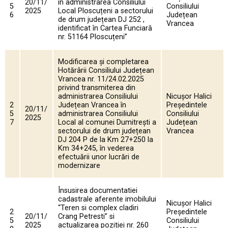
20/11/
în administrarea Consiliului
5
Consiliului
2025
Local Ploscuțeni a sectorului
6
Județean
de drum județean DJ 252 ,
Vrancea
identificat în Cartea Funciară
nr. 51164 Ploscuțeni”
Modificarea și completarea
Hotărârii Consiliului Județean
Vrancea nr. 11/24.02.2025
privind transmiterea din
administrarea Consiliului
Nicușor Halici
2
Județean Vrancea în
Președintele
20/11/
5
administrarea Consiliului
Consiliului
2025
7
Local al comunei Dumitrești a
Județean
sectorului de drum județean
Vrancea
DJ 204 P de la Km 27+250 la
Km 34+245, în vederea
efectuării unor lucrări de
modernizare
Însusirea documentatiei
cadastrale aferente imobilului
Nicușor Halici
“Teren si complex cladiri
2
Președintele
20/11/
Crang Petresti” si
5
Consiliului
2025
actualizarea pozitiei nr. 260