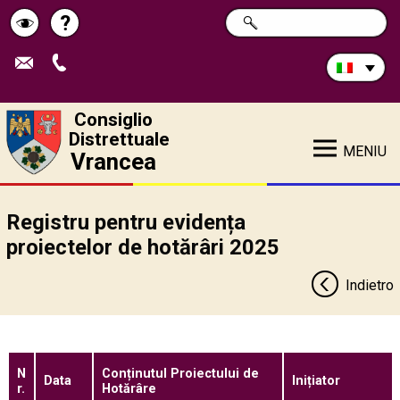
Cerca
?
RICERCA
Pagina
Schimbă
nel
sito:
de
contrastul
ajutor
Consiglio
Distrettuale
MENIU
Vrancea
Registru pentru evidența
proiectelor de hotărâri 2025
Indietro
N
Conținutul Proiectului de
Data
Inițiator
r.
Hotărâre