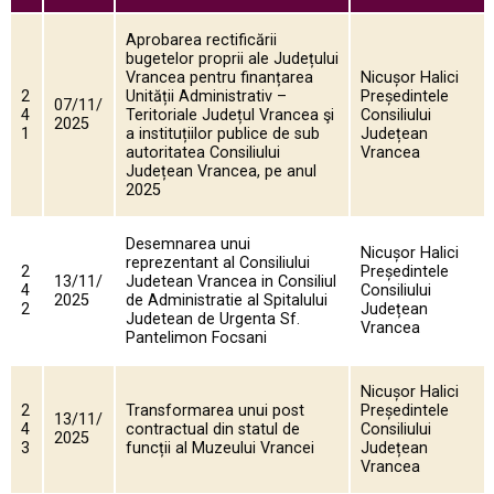
Aprobarea rectificării
bugetelor proprii ale Județului
Vrancea pentru finanțarea
Nicușor Halici
2
Unității Administrativ –
Președintele
07/11/
4
Teritoriale Județul Vrancea şi
Consiliului
2025
1
a instituțiilor publice de sub
Județean
autoritatea Consiliului
Vrancea
Județean Vrancea, pe anul
2025
Desemnarea unui
Nicușor Halici
reprezentant al Consiliului
2
Președintele
13/11/
Judetean Vrancea in Consiliul
4
Consiliului
2025
de Administratie al Spitalului
2
Județean
Judetean de Urgenta Sf.
Vrancea
Pantelimon Focsani
Nicușor Halici
2
Transformarea unui post
Președintele
13/11/
4
contractual din statul de
Consiliului
2025
3
funcții al Muzeului Vrancei
Județean
Vrancea