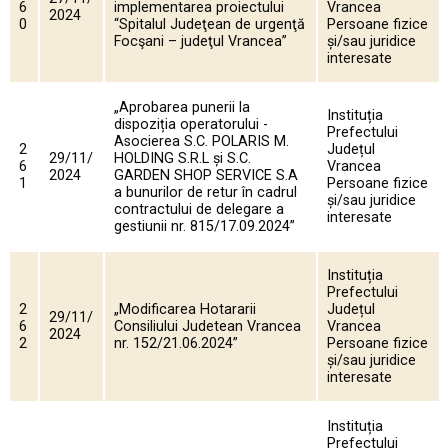
6
implementarea proiectului
Vrancea
2024
0
“Spitalul Judeţean de urgenţă
Persoane fizice
Focşani – judeţul Vrancea”
și/sau juridice
interesate
„Aprobarea punerii la
Instituția
dispoziția operatorului -
Prefectului
Asocierea S.C. POLARIS M.
2
Județul
29/11/
HOLDING S.R.L și S.C.
6
Vrancea
2024
GARDEN SHOP SERVICE S.A
1
Persoane fizice
a bunurilor de retur în cadrul
și/sau juridice
contractului de delegare a
interesate
gestiunii nr. 815/17.09.2024”
Instituția
Prefectului
2
„Modificarea Hotararii
Județul
29/11/
6
Consiliului Judetean Vrancea
Vrancea
2024
2
nr. 152/21.06.2024”
Persoane fizice
și/sau juridice
interesate
Instituția
Prefectului