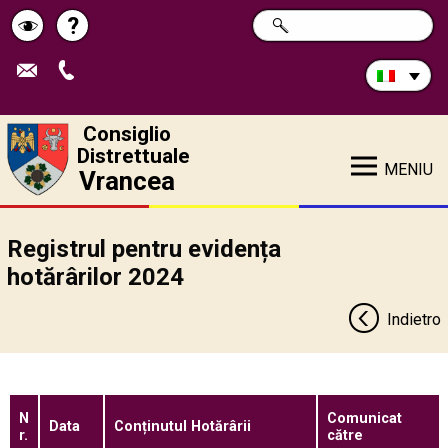
Cerca
?
RICERCA
Pagina
Schimbă
nel
sito:
de
contrastul
ajutor
Consiglio
Distrettuale
MENIU
Vrancea
Registrul pentru evidența
hotărârilor 2024
Indietro
N
Comunicat
Data
Conținutul Hotărârii
r.
către