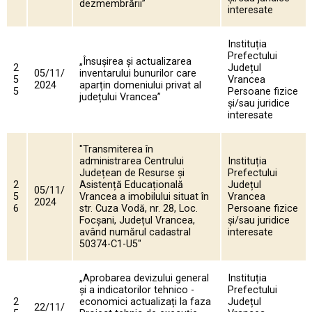
dezmembrării”
interesate
Instituția
Prefectului
„Însușirea și actualizarea
2
Județul
05/11/
inventarului bunurilor care
5
Vrancea
2024
aparțin domeniului privat al
5
Persoane fizice
județului Vrancea”
și/sau juridice
interesate
"Transmiterea în
administrarea Centrului
Instituția
Județean de Resurse și
Prefectului
2
Asistență Educațională
Județul
05/11/
5
Vrancea a imobilului situat în
Vrancea
2024
6
str. Cuza Vodă, nr. 28, Loc.
Persoane fizice
Focșani, Județul Vrancea,
și/sau juridice
având numărul cadastral
interesate
50374-C1-U5"
„Aprobarea devizului general
Instituția
și a indicatorilor tehnico -
Prefectului
2
economici actualizați la faza
Județul
22/11/