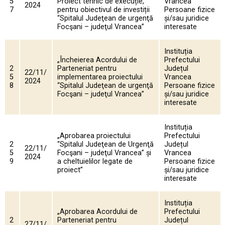
5
Proiect tehnic de execuție,
Vrancea
2024
7
pentru obiectivul de investiții
Persoane fizice
“Spitalul Judeţean de urgenţă
și/sau juridice
Focşani – judeţul Vrancea”
interesate
Instituția
„Încheierea Acordului de
Prefectului
2
Parteneriat pentru
Județul
22/11/
5
implementarea proiectului
Vrancea
2024
8
“Spitalul Judeţean de urgenţă
Persoane fizice
Focşani – judeţul Vrancea”
și/sau juridice
interesate
Instituția
„Aprobarea proiectului
Prefectului
2
“Spitalul Judeţean de Urgenţă
Județul
22/11/
5
Focşani – judeţul Vrancea” și
Vrancea
2024
9
a cheltuielilor legate de
Persoane fizice
proiect”
și/sau juridice
interesate
Instituția
„Aprobarea Acordului de
Prefectului
2
Parteneriat pentru
Județul
27/11/