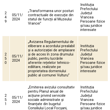
Instituția
Prefectului
„Transformarea unor posturi
2
Județul
05/11/
contractuale de execuție din
4
Vrancea
2024
statul de funcții al Muzeului
9
Persoane fizice
Vrancei”
și/sau juridice
interesate
„Avizarea Regulamentului de
eliberare a acordului prealabil
Instituția
și a autorizației de amplasare
Prefectului
2
și de acces în zona drumului
Județul
05/11/
5
public, pentru lucrările
Vrancea
2024
0
aferente rețelelor tehnico-
Persoane fizice
edilitare, realizate pe
și/sau juridice
proprietatea domeniului
interesate
public al comunei Vulturu”
„Emiterea avizului consultativ
Instituția
pentru Planul anual de
Prefectului
2
acțiune privind serviciile
Județul
05/11/
5
sociale administrate și
Vrancea
2024
1
finanțate din bugetul
Persoane fizice
Consiliului Local Focșani,
și/sau juridice