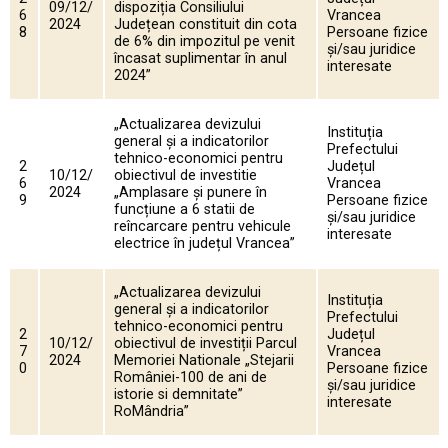
09/12/
dispoziția Consiliului
6
Vrancea
2024
Județean constituit din cota
8
Persoane fizice
de 6% din impozitul pe venit
și/sau juridice
încasat suplimentar în anul
interesate
2024”
„Actualizarea devizului
Instituția
general și a indicatorilor
Prefectului
tehnico-economici pentru
2
Județul
10/12/
obiectivul de investitie
6
Vrancea
2024
„Amplasare și punere în
9
Persoane fizice
funcțiune a 6 statii de
și/sau juridice
reîncarcare pentru vehicule
interesate
electrice în județul Vrancea”
„Actualizarea devizului
Instituția
general și a indicatorilor
Prefectului
tehnico-economici pentru
2
Județul
10/12/
obiectivul de investiții Parcul
7
Vrancea
2024
Memoriei Nationale „Stejarii
0
Persoane fizice
României-100 de ani de
și/sau juridice
istorie si demnitate”
interesate
RoMândria”