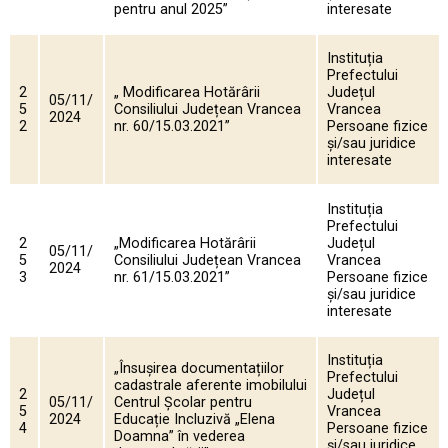
pentru anul 2025”
interesate
Instituția
Prefectului
2
„ Modificarea Hotărârii
Județul
05/11/
5
Consiliului Județean Vrancea
Vrancea
2024
2
nr. 60/15.03.2021”
Persoane fizice
și/sau juridice
interesate
Instituția
Prefectului
2
„Modificarea Hotărârii
Județul
05/11/
5
Consiliului Județean Vrancea
Vrancea
2024
3
nr. 61/15.03.2021”
Persoane fizice
și/sau juridice
interesate
Instituția
„Însușirea documentațiilor
Prefectului
cadastrale aferente imobilului
2
Județul
05/11/
Centrul Școlar pentru
5
Vrancea
2024
Educație Incluzivă „Elena
4
Persoane fizice
Doamna” în vederea
și/sau juridice