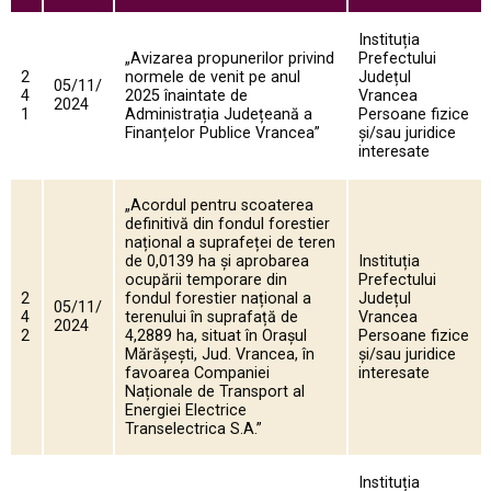
Instituția
„Avizarea propunerilor privind
Prefectului
2
normele de venit pe anul
Județul
05/11/
4
2025 înaintate de
Vrancea
2024
1
Administrația Județeană a
Persoane fizice
Finanțelor Publice Vrancea”
și/sau juridice
interesate
„Acordul pentru scoaterea
definitivă din fondul forestier
național a suprafeței de teren
de 0,0139 ha și aprobarea
Instituția
ocupării temporare din
Prefectului
2
fondul forestier național a
Județul
05/11/
4
terenului în suprafață de
Vrancea
2024
2
4,2889 ha, situat în Orașul
Persoane fizice
Mărășești, Jud. Vrancea, în
și/sau juridice
favoarea Companiei
interesate
Naționale de Transport al
Energiei Electrice
Transelectrica S.A.”
Instituția