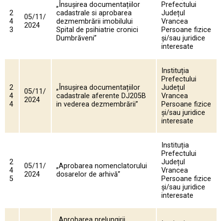
„Însușirea documentațiilor
Prefectului
2
cadastrale si aprobarea
Județul
05/11/
4
dezmembrării imobilului
Vrancea
2024
3
Spital de psihiatrie cronici
Persoane fizice
Dumbrăveni”
și/sau juridice
interesate
Instituția
Prefectului
2
„Însușirea documentațiilor
Județul
05/11/
4
cadastrale aferente DJ205B
Vrancea
2024
4
in vederea dezmembrării”
Persoane fizice
și/sau juridice
interesate
Instituția
Prefectului
2
Județul
05/11/
„Aprobarea nomenclatorului
4
Vrancea
2024
dosarelor de arhivă”
5
Persoane fizice
și/sau juridice
interesate
„Aprobarea prelungirii