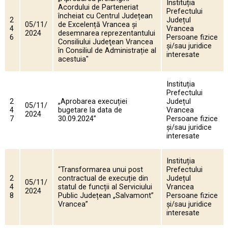
Instituția
Acordului de Parteneriat
Prefectului
încheiat cu Centrul Județean
2
Județul
05/11/
de Excelență Vrancea și
4
Vrancea
2024
desemnarea reprezentantului
6
Persoane fizice
Consiliului Judeţean Vrancea
și/sau juridice
în Consiliul de Administrație al
interesate
acestuia"
Instituția
Prefectului
2
„Aprobarea execuției
Județul
05/11/
4
bugetare la data de
Vrancea
2024
7
30.09.2024”
Persoane fizice
și/sau juridice
interesate
Instituția
“Transformarea unui post
Prefectului
2
contractual de execuție din
Județul
05/11/
4
statul de funcții al Serviciului
Vrancea
2024
8
Public Județean „Salvamont”
Persoane fizice
Vrancea”
și/sau juridice
interesate