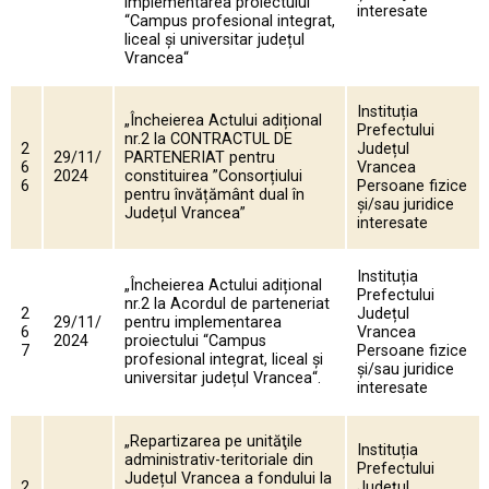
implementarea proiectului
interesate
“Campus profesional integrat,
liceal și universitar județul
Vrancea“
Instituția
„Încheierea Actului adițional
Prefectului
nr.2 la CONTRACTUL DE
2
Județul
29/11/
PARTENERIAT pentru
6
Vrancea
2024
constituirea ”Consorțiului
6
Persoane fizice
pentru învățământ dual în
și/sau juridice
Județul Vrancea”
interesate
Instituția
„Încheierea Actului adițional
Prefectului
nr.2 la Acordul de parteneriat
2
Județul
29/11/
pentru implementarea
6
Vrancea
2024
proiectului “Campus
7
Persoane fizice
profesional integrat, liceal și
și/sau juridice
universitar județul Vrancea“.
interesate
„Repartizarea pe unităţile
Instituția
administrativ-teritoriale din
Prefectului
Județul Vrancea a fondului la
2
Județul