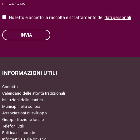
Limite di file 24Mb
Ho letto e accetto la raccolta e il trattamento dei
dati personali
.
INVIA
Please leave this field empty.
INFORMAZIONI UTILI
Contatto
Calendario delle attività tradizionali
Istituzioni della contea
Municipi nella contea
Associazioni di sviluppo
Gruppi di azione locale
Telefoni utili
Politica sui cookie
Informativa sulla privacy