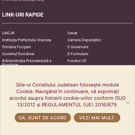
LINK-URI RAPIDE
UNCJR
Senat
Instituția Prefectului Vrancea
Camera Deputaților
Primăria Focşani
E-Guvernare
Guvernul României
E-Formulare
Administrația Prezidențială a
Fonduri UE
României
Harta Județului
InfoCons – Protecția
Consumatorilor
Site-ul Consiliului Judetean folosește module
Cookie. Navigând în continuare, vă exprimați
acordul asupra folosirii cookie-urilor conform OUG
13/2012 și REGULAMENTUL (UE) 2016/679.
DA, SUNT DE ACORD
VEZI MAI MULT