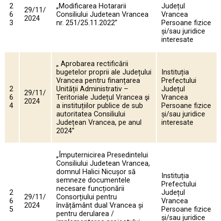
2
„Modificarea Hotararii
Județul
29/11/
6
Consiliului Judetean Vrancea
Vrancea
2024
3
nr. 251/25.11.2022”
Persoane fizice
și/sau juridice
interesate
„ Aprobarea rectificării
bugetelor proprii ale Județului
Instituția
Vrancea pentru finanțarea
Prefectului
2
Unității Administrativ –
Județul
29/11/
6
Teritoriale Județul Vrancea şi
Vrancea
2024
4
a instituțiilor publice de sub
Persoane fizice
autoritatea Consiliului
și/sau juridice
Județean Vrancea, pe anul
interesate
2024”
„Împuternicirea Presedintelui
Consiliului Judetean Vrancea,
domnul Halici Nicușor să
Instituția
semneze documentele
Prefectului
necesare funcționării
2
Județul
29/11/
Consorțiului pentru
6
Vrancea
2024
învățământ dual Vrancea și
5
Persoane fizice
pentru derularea /
și/sau juridice