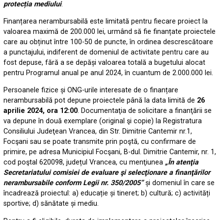
protecția mediului
.
Finanțarea nerambursabilă este limitată pentru fiecare proiect la
valoarea maximă de 200.000 lei, urmând să fie finanțate proiectele
care au obținut între 100-50 de puncte, în ordinea descrescătoare
a punctajului, indiferent de domeniul de activitate pentru care au
fost depuse, fără a se depăși valoarea totală a bugetului alocat
pentru Programul anual pe anul 2024, în cuantum de 2.000.000 lei.
Persoanele fizice și ONG-urile interesate de o finanțare
nerambursabilă pot depune proiectele până la data limită de
26
aprilie 2024, ora 12:00
. Documentaţia de solicitare a finanţării se
va depune în două exemplare (original şi copie) la Registratura
Consiliului Judeţean Vrancea, din Str. Dimitrie Cantemir nr.1,
Focşani sau se poate transmite prin poştă, cu confirmare de
primire, pe adresa Municipiul Focşani, B-dul. Dimitrie Cantemir, nr. 1,
cod poştal 620098, județul Vrancea, cu menţiunea
„În atenţia
Secretariatului comisiei de evaluare şi selecţionare a finanţărilor
nerambursabile conform Legii nr. 350/2005”
și domeniul în care se
încadrează proiectul: a) educație și tineret; b) cultură; c) activități
sportive; d) sănătate și mediu.