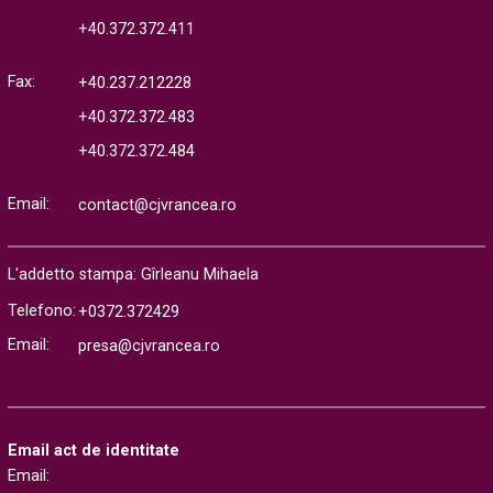
+40.372.372.411
Fax:
+40.237.212228
+40.372.372.483
+40.372.372.484
Email:
contact@cjvrancea.ro
L'addetto stampa: Gîrleanu Mihaela
Telefono:
+0372.372429
Email:
presa@cjvrancea.ro
Email act de identitate
Email: