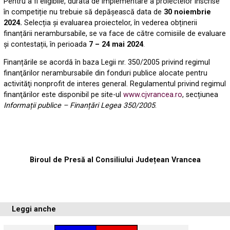
Pentru a fi eligibile, durata de implementare a proiectelor înscrise
în competiție nu trebuie să depășească data de
30 noiembrie
2024.
Selecția și evaluarea proiectelor, în vederea obținerii
finanțării nerambursabile, se va face de către comisiile de evaluare
și contestații, în perioada
7 – 24 mai 2024
.
Finanțările se acordă în baza Legii nr. 350/2005 privind regimul
finanţărilor nerambursabile din fonduri publice alocate pentru
activităţi nonprofit de interes general. Regulamentul privind regimul
finanţărilor este disponibil pe site-ul
www.cjvrancea.ro
, secțiunea
Informații publice – Finanțări Legea 350/2005
.
Biroul de Presă al Consiliului Județean Vrancea
Leggi anche