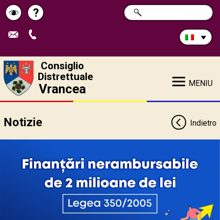
Cerca
?
RICERCA
Pagina
Schimbă
nel
sito:
de
contrastul
ajutor
Consiglio
Distrettuale
MENIU
Vrancea
Notizie
Indietro