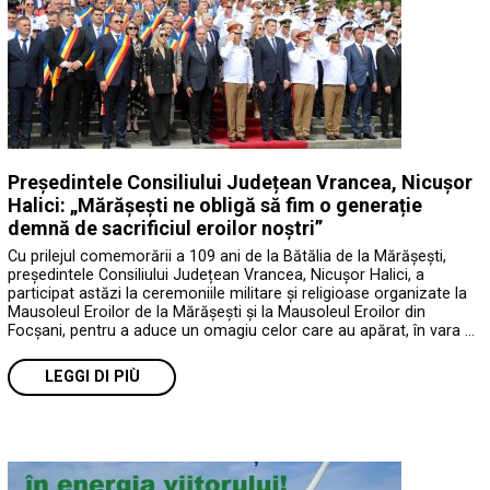
Președintele Consiliului Județean Vrancea, Nicușor
Halici: „Mărășești ne obligă să fim o generație
demnă de sacrificiul eroilor noștri”
Cu prilejul comemorării a 109 ani de la Bătălia de la Mărășești,
președintele Consiliului Județean Vrancea, Nicușor Halici, a
participat astăzi la ceremoniile militare și religioase organizate la
Mausoleul Eroilor de la Mărășești și la Mausoleul Eroilor din
Focșani, pentru a aduce un omagiu celor care au apărat, în vara …
LEGGI DI PIÙ