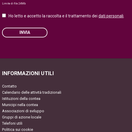
Limite di file 24Mb
Ho letto e accetto la raccolta e il trattamento dei
dati personali
.
INVIA
Please
leave
this
field
INFORMAZIONI UTILI
empty.
Contatto
Calendario delle attività tradizionali
Istituzioni della contea
Municipi nella contea
Associazioni di sviluppo
Gruppi di azione locale
Telefoni utili
Politica sui cookie