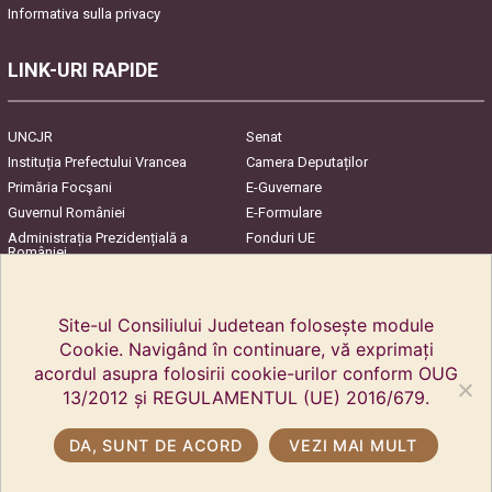
Informativa sulla privacy
LINK-URI RAPIDE
UNCJR
Senat
Instituția Prefectului Vrancea
Camera Deputaților
Primăria Focşani
E-Guvernare
Guvernul României
E-Formulare
Administrația Prezidențială a
Fonduri UE
României
Harta Județului
InfoCons – Protecția
Consumatorilor
Site-ul Consiliului Judetean folosește module
Cookie. Navigând în continuare, vă exprimați
acordul asupra folosirii cookie-urilor conform OUG
13/2012 și REGULAMENTUL (UE) 2016/679.
DA, SUNT DE ACORD
VEZI MAI MULT