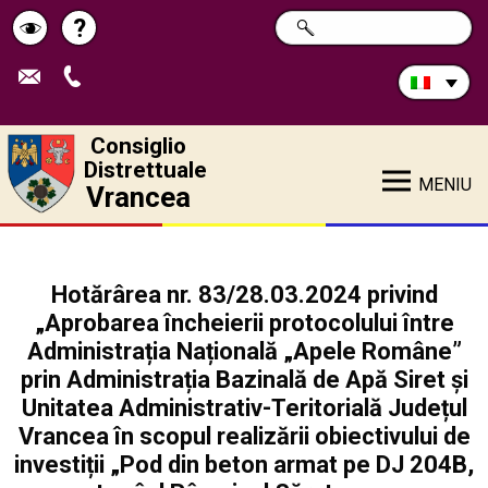
Cerca
?
RICERCA
Pagina
Schimbă
nel
sito:
de
contrastul
ajutor
Consiglio
Distrettuale
MENIU
Vrancea
Hotărârea nr. 83/28.03.2024 privind
„Aprobarea încheierii protocolului între
Administrația Națională „Apele Române”
prin Administrația Bazinală de Apă Siret și
Unitatea Administrativ-Teritorială Județul
Vrancea în scopul realizării obiectivului de
investiții „Pod din beton armat pe DJ 204B,