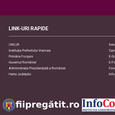
Please leave this field empty.
LINK-URI RAPIDE
UNCJR
Sen
Instituția Prefectului Vrancea
Cam
Primăria Focşani
E-G
Guvernul României
E-F
Administrația Prezidențială a României
Fon
Harta Județului
Inf