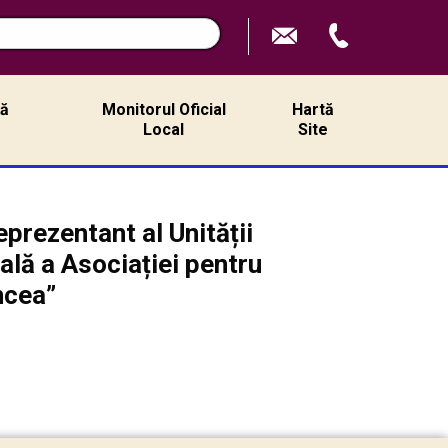
ță
Monitorul Oficial
Hartă
ă
Local
Site
prezentant al Unității
ală a Asociației pentru
ncea”