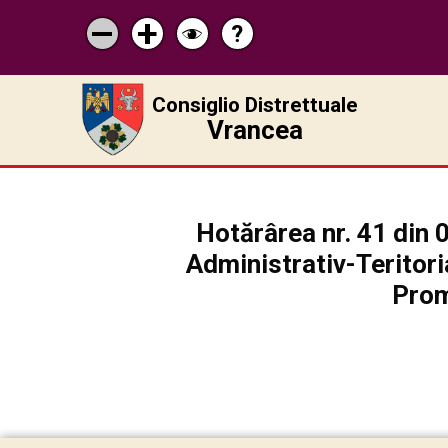
?
Pagina
Micșorează
Mărește
Schimbă
de
scrisul
scrisul
contrastul
ajutor
Consiglio Distrettuale
Vrancea
Hotărârea nr. 41 din 
Administrativ-Teritori
Prom