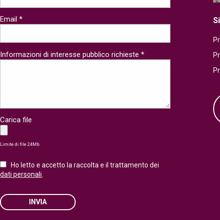
Email *
S
Pr
Informazioni di interesse pubblico richieste *
P
P
Carica file
Limite di file 24Mb
Ho letto e accetto la raccolta e il trattamento dei
dati personali
.
INVIA