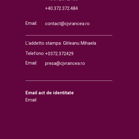
+40.372.372.484
Email:
contact@cjvrancea.ro
L'addetto stampa: Gîrleanu Mihaela
Telefono:
+0372.372429
Email:
presa@cjvrancea.ro
Email act de identitate
Email: