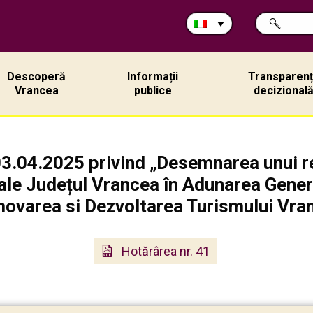
Cerca
RICERCA
nel
sito:
Descoperă
Informații
Transparen
Vrancea
publice
decizional
03.04.2025 privind „Desemnarea unui re
ale Județul Vrancea în Adunarea Gener
ovarea si Dezvoltarea Turismului Vra
Hotărârea nr. 41