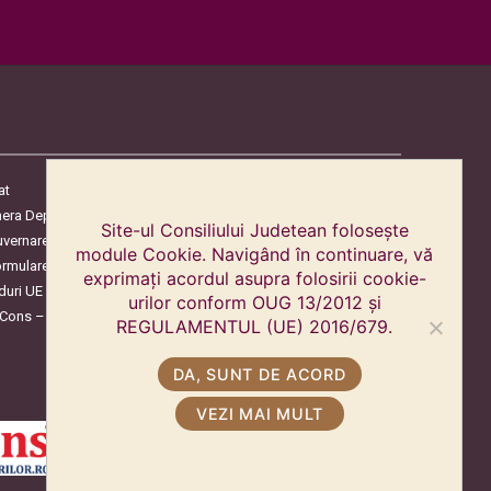
at
era Deputaților
Site-ul Consiliului Judetean folosește
uvernare
module Cookie. Navigând în continuare, vă
ormulare
exprimați acordul asupra folosirii cookie-
duri UE
urilor conform OUG 13/2012 și
oCons – Protecția Consumatorilor
REGULAMENTUL (UE) 2016/679.
DA, SUNT DE ACORD
VEZI MAI MULT