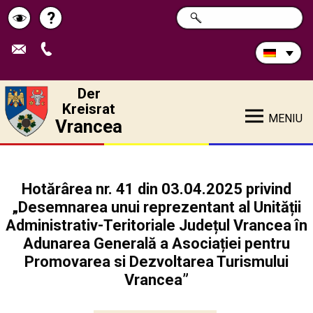
Durchsuchen
?
SUCHE
Pagina
Schimbă
Sie
die
de
contrastul
Site:
ajutor
Der
Kreisrat
MENIU
Vrancea
Hotărârea nr. 41 din 03.04.2025 privind
„Desemnarea unui reprezentant al Unității
Administrativ-Teritoriale Județul Vrancea în
Adunarea Generală a Asociației pentru
Promovarea si Dezvoltarea Turismului
Vrancea”