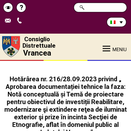
Cerca
?
RICERCA
Pagina
Schimbă
nel
sito:
de
contrastul
ajutor
Consiglio
Distrettuale
MENIU
Vrancea
Hotărârea nr. 216/28.09.2023 privind „
Aprobarea documentației tehnice la faza:
Notă conceptuală și Temă de proiectare
pentru obiectivul de investiții Reabilitare,
modernizare şi extindere reţea de iluminat
exterior şi prize în incinta Secţiei de
Etnografie, aflat în domeniul public al