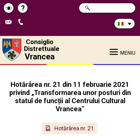
Cerca
?
RICERCA
Pagina
Schimbă
nel
sito:
de
contrastul
ajutor
Consiglio
Distrettuale
MENIU
Vrancea
Hotărârea nr. 21 din 11 februarie 2021
privind „Transformarea unor posturi din
statul de funcții al Centrului Cultural
Vrancea”
Hotărârea nr. 21