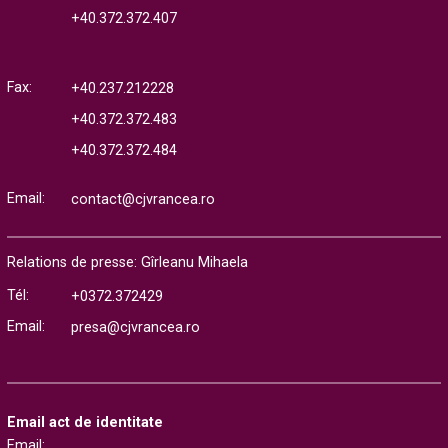
+40.372.372.407
Fax:
+40.237.212228
+40.372.372.483
+40.372.372.484
Email:
contact@cjvrancea.ro
Relations de presse: Gîrleanu Mihaela
Tél:
+0372.372429
Email:
presa@cjvrancea.ro
Email act de identitate
Email: