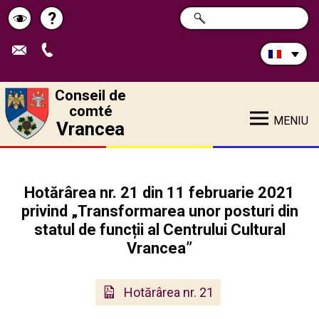
Rechercher
?
CHERCHER
Pagina
Schimbă
sur
ce
de
contrastul
site:
ajutor
Conseil de
comté
MENIU
Vrancea
Hotărârea nr. 21 din 11 februarie 2021
privind „Transformarea unor posturi din
statul de funcții al Centrului Cultural
Vrancea”
Hotărârea nr. 21