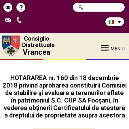
Cerca
?
RICERCA
Pagina
Schimbă
nel
sito:
de
contrastul
ajutor
Consiglio
Distrettuale
MENIU
Vrancea
HOTARAREA nr. 160 din 18 decembrie
2018 privind aprobarea constituirii Comisiei
de stabilire şi evaluare a terenurilor aflate
în patrimoniul S.C. CUP SA Focşani, în
vederea obţinerii Certificatului de atestare
a dreptului de proprietate asupra acestora