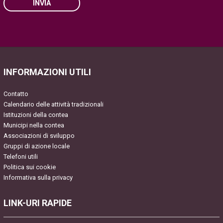
INVIA
Please
leave
this
field
INFORMAZIONI UTILI
empty.
Contatto
Calendario delle attività tradizionali
Istituzioni della contea
Municipi nella contea
Associazioni di sviluppo
Gruppi di azione locale
Telefoni utili
Politica sui cookie
Informativa sulla privacy
LINK-URI RAPIDE