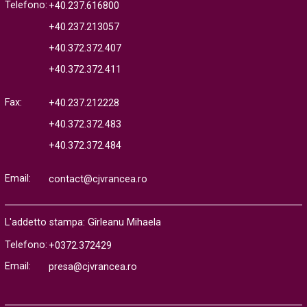
Telefono:
+40.237.616800
+40.237.213057
+40.372.372.407
+40.372.372.411
Fax:
+40.237.212228
+40.372.372.483
+40.372.372.484
Email:
contact@cjvrancea.ro
L'addetto stampa: Gîrleanu Mihaela
Telefono:
+0372.372429
Email:
presa@cjvrancea.ro