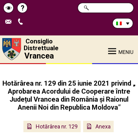
Cerca
?
RICERCA
Pagina
Schimbă
nel
sito:
de
contrastul
ajutor
Consiglio
Distrettuale
MENIU
Vrancea
Hotărârea nr. 129 din 25 iunie 2021 privind „
Aprobarea Acordului de Cooperare între
Județul Vrancea din România și Raionul
Anenii Noi din Republica Moldova”
Hotărârea nr. 129
Anexa