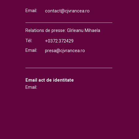
Email:
contact@cjvrancea.ro
Relations de presse: Gîrleanu Mihaela
Tél:
+0372.372429
Email:
presa@cjvrancea.ro
Email act de identitate
Email: