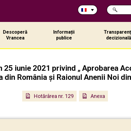
Rechercher
CHERCHER
sur
ce
site:
Descoperă
Informații
Transparen
Vrancea
publice
decizional
n 25 iunie 2021 privind „ Aprobarea A
a din România și Raionul Anenii Noi d
Hotărârea nr. 129
Anexa