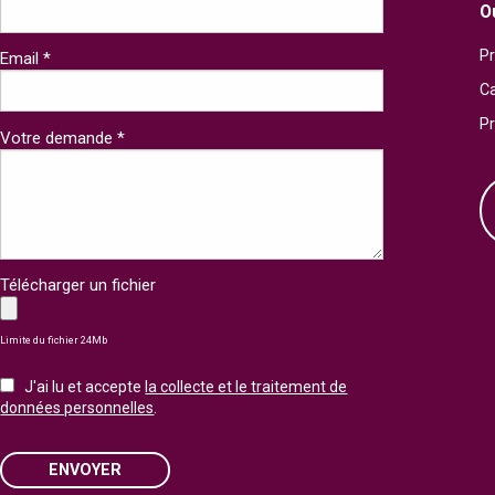
O
Pr
Email *
Ca
P
Votre demande *
Télécharger un fichier
Limite du fichier 24Mb
J'ai lu et accepte
la collecte et le traitement de
données personnelles
.
ENVOYER