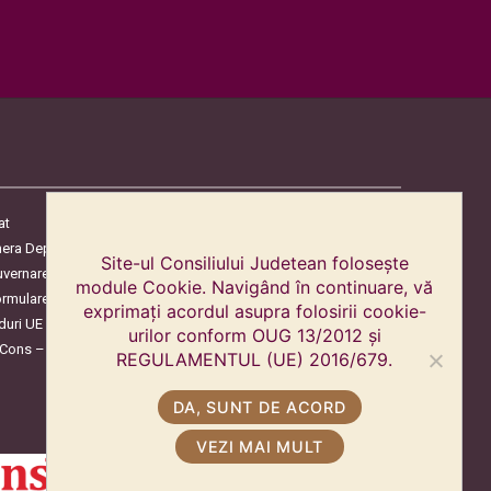
at
era Deputaților
Site-ul Consiliului Judetean folosește
uvernare
module Cookie. Navigând în continuare, vă
ormulare
exprimați acordul asupra folosirii cookie-
duri UE
urilor conform OUG 13/2012 și
oCons – Protecția Consumatorilor
REGULAMENTUL (UE) 2016/679.
DA, SUNT DE ACORD
VEZI MAI MULT