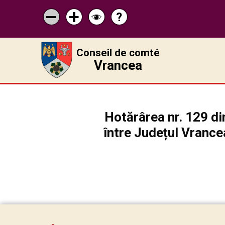
?
Pagina
Micșorează
Mărește
Schimbă
de
scrisul
scrisul
contrastul
ajutor
Conseil de comté
Vrancea
Hotărârea nr. 129 di
între Județul Vrance