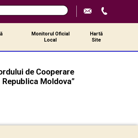
ță
Monitorul Oficial
Hartă
ă
Local
Site
cordului de Cooperare
in Republica Moldova”