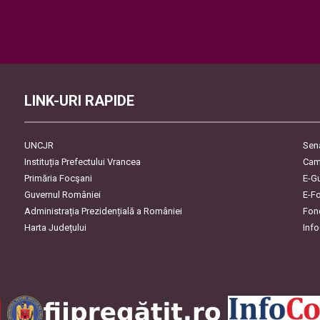
Please
leave
this
field
empty.
LINK-URI RAPIDE
UNCJR
Sen
Instituția Prefectului Vrancea
Cam
Primăria Focşani
E-G
Guvernul României
E-F
Administrația Prezidențială a României
Fon
Harta Județului
Inf