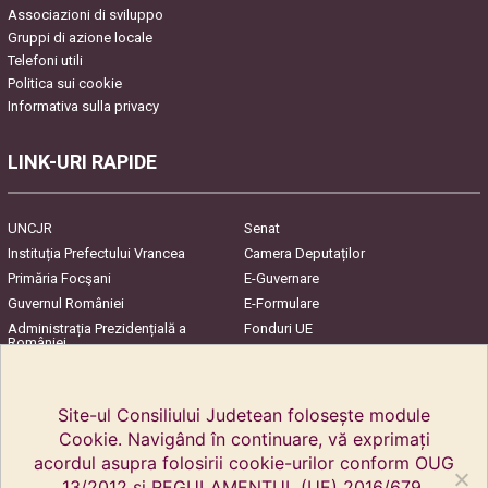
Associazioni di sviluppo
Gruppi di azione locale
Telefoni utili
Politica sui cookie
Informativa sulla privacy
LINK-URI RAPIDE
UNCJR
Senat
Instituția Prefectului Vrancea
Camera Deputaților
Primăria Focşani
E-Guvernare
Guvernul României
E-Formulare
Administrația Prezidențială a
Fonduri UE
României
Harta Județului
InfoCons – Protecția
Consumatorilor
Site-ul Consiliului Judetean folosește module
Cookie. Navigând în continuare, vă exprimați
acordul asupra folosirii cookie-urilor conform OUG
13/2012 și REGULAMENTUL (UE) 2016/679.