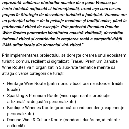
reprezintă validarea eforturilor noastre de a pune Vrancea pe
harta turistică națională și internațională, exact așa cum ne-am
propus în Strategia de dezvoltare turistică a județului. Vrancea are
un potențial uriaș – de la peisaje montane și tradiții unice, până la
patrimoniul viticol de excepție. Prin proiectul Premium Danube
Wine Routes promovăm identitatea noastră viniticolă, dezvoltăm
turismul viticol și contribuim la creșterea reală a competitivității
IMM-urilor locale din domeniul vini-viticol.”
Prin implementarea proiectului, se dorește crearea unui ecosistem
turistic comun, rezilient și digitalizat. Traseul Premium Danube
Wine Routes va fi organizat în 5 sub-rute tematice menite să
atragă diverse categorii de turiști:
Heritage Wine Route (patrimoniu viticol, crame istorice, tradiții
locale)
Sparkling & Premium Route (vinuri spumante, producție
artizanală și degustări personalizate)
Boutique Wineries Route (producători independenți, experiențe
personalizate)
Danube Wine & Culture Route (coridorul dunărean, identitate
culturală)