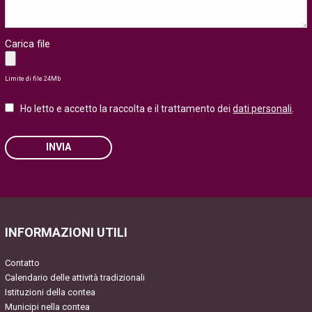
Carica file
Limite di file 24Mb
Ho letto e accetto la raccolta e il trattamento dei
dati personali
.
INVIA
Please leave this field empty.
INFORMAZIONI UTILI
Contatto
Calendario delle attività tradizionali
Istituzioni della contea
Municipi nella contea