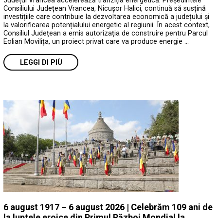
Județul Vrancea accelerează tranziția energetică. Președintele
Consiliului Județean Vrancea, Nicușor Halici, continuă să susțină
investițiile care contribuie la dezvoltarea economică a județului și
la valorificarea potențialului energetic al regiunii. În acest context,
Consiliul Județean a emis autorizația de construire pentru Parcul
Eolian Movilița, un proiect privat care va produce energie …
LEGGI DI PIÙ
6 august 1917 – 6 august 2026 | Celebrăm 109 ani de
la luptele eroice din Primul Război Mondial la