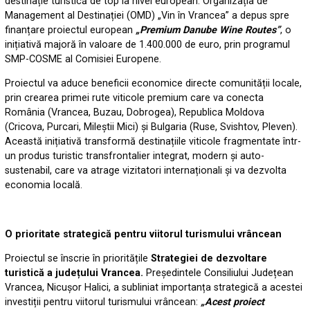
destinație turistică de top la nivel european. Organizația de
Management al Destinației (OMD) „Vin în Vrancea” a depus spre
finanțare proiectul european
„Premium Danube Wine Routes”
, o
inițiativă majoră în valoare de 1.400.000 de euro, prin programul
SMP-COSME al Comisiei Europene.
Proiectul va aduce beneficii economice directe comunității locale,
prin crearea primei rute viticole premium care va conecta
România (Vrancea, Buzau, Dobrogea), Republica Moldova
(Cricova, Purcari, Mileștii Mici) și Bulgaria (Ruse, Svishtov, Pleven).
Această inițiativă transformă destinațiile viticole fragmentate într-
un produs turistic transfrontalier integrat, modern și auto-
sustenabil, care va atrage vizitatori internaționali și va dezvolta
economia locală.
O prioritate strategică pentru viitorul turismului vrâncean
Proiectul se înscrie în prioritățile
Strategiei de dezvoltare
turistică a județului Vrancea.
Președintele Consiliului Județean
Vrancea, Nicușor Halici, a subliniat importanța strategică a acestei
investiții pentru viitorul turismului vrâncean:
„Acest proiect