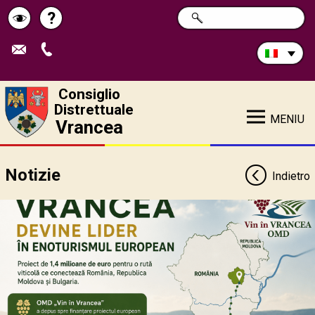
Cerca
?
RICERCA
Pagina
Schimbă
nel
sito:
de
contrastul
ajutor
Consiglio
Distrettuale
MENIU
Vrancea
Notizie
Indietro