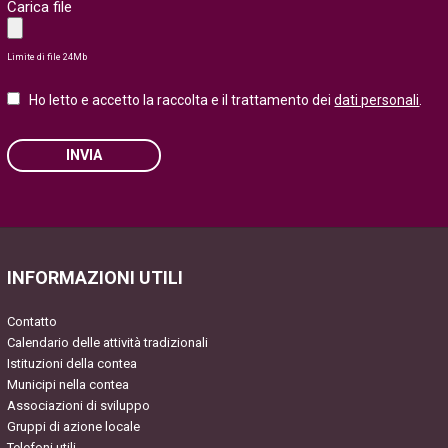
Carica file
Limite di file 24Mb
Ho letto e accetto la raccolta e il trattamento dei
dati personali
.
INVIA
Please leave this field empty.
INFORMAZIONI UTILI
Contatto
Calendario delle attività tradizionali
Istituzioni della contea
Municipi nella contea
Associazioni di sviluppo
Gruppi di azione locale
Telefoni utili