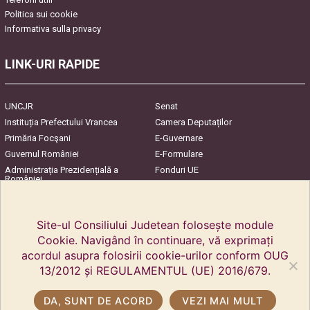
Politica sui cookie
Informativa sulla privacy
LINK-URI RAPIDE
UNCJR
Senat
Instituția Prefectului Vrancea
Camera Deputaților
Primăria Focşani
E-Guvernare
Guvernul României
E-Formulare
Administrația Prezidențială a
Fonduri UE
României
Harta Județului
InfoCons – Protecția
Consumatorilor
Site-ul Consiliului Judetean folosește module
Cookie. Navigând în continuare, vă exprimați
acordul asupra folosirii cookie-urilor conform OUG
13/2012 și REGULAMENTUL (UE) 2016/679.
DA, SUNT DE ACORD
VEZI MAI MULT