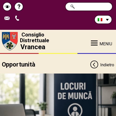
Cerca
?
RICERCA
Pagina
Schimbă
nel
sito:
de
contrastul
ajutor
Consiglio
Distrettuale
MENIU
Vrancea
Opportunità
Indietro