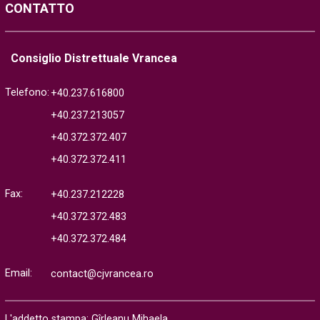
CONTATTO
Consiglio Distrettuale Vrancea
Telefono:
+40.237.616800
+40.237.213057
+40.372.372.407
+40.372.372.411
Fax:
+40.237.212228
+40.372.372.483
+40.372.372.484
Email:
contact@cjvrancea.ro
L'addetto stampa: Gîrleanu Mihaela