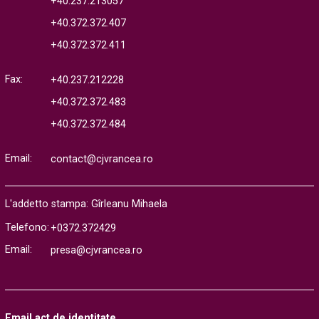
+40.237.213057
+40.372.372.407
+40.372.372.411
Fax:
+40.237.212228
+40.372.372.483
+40.372.372.484
Email:
contact@cjvrancea.ro
L'addetto stampa: Gîrleanu Mihaela
Telefono:
+0372.372429
Email:
presa@cjvrancea.ro
Email act de identitate