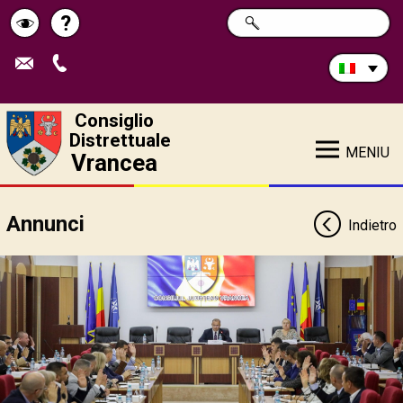
Cerca
?
RICERCA
Pagina
Schimbă
nel
sito:
de
contrastul
ajutor
Consiglio
Distrettuale
MENIU
Vrancea
Annunci
Indietro