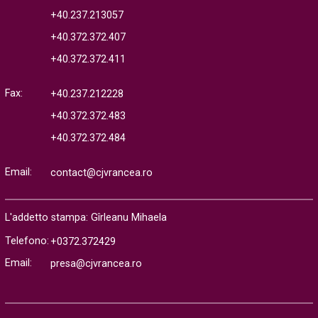
+40.237.213057
+40.372.372.407
+40.372.372.411
Fax:
+40.237.212228
+40.372.372.483
+40.372.372.484
Email:
contact@cjvrancea.ro
L'addetto stampa: Gîrleanu Mihaela
Telefono:
+0372.372429
Email:
presa@cjvrancea.ro