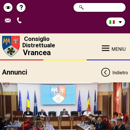
Cerca
?
RICERCA
Pagina
Schimbă
nel
sito:
de
contrastul
ajutor
Consiglio
Distrettuale
MENIU
Vrancea
Annunci
Indietro