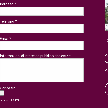
Indirizzo *
Telefono *
Email *
Pr
Informazioni di interesse pubblico richieste *
P
P
Carica file
Limite di file 24Mb