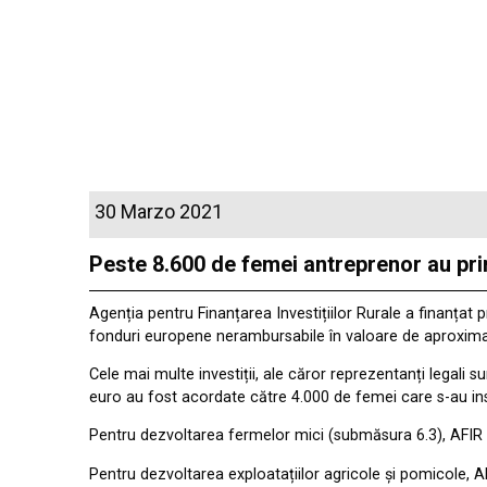
30 Marzo 2021
Peste 8.600 de femei antreprenor au pr
Agenția pentru Finanțarea Investițiilor Rurale a finanța
fonduri europene nerambursabile în valoare de aproxima
Cele mai multe investiții, ale căror reprezentanți legali s
euro au fost acordate către 4.000 de femei care s-au inst
Pentru dezvoltarea fermelor mici (submăsura 6.3), AFIR a
Pentru dezvoltarea exploatațiilor agricole și pomicole, AF