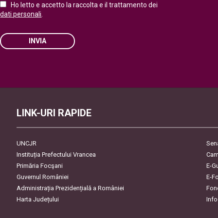
Ho letto e accetto la raccolta e il trattamento dei
dati personali
.
INVIA
Please leave this field empty.
LINK-URI RAPIDE
UNCJR
Sen
Instituția Prefectului Vrancea
Cam
Primăria Focşani
E-G
Guvernul României
E-F
Administrația Prezidențială a României
Fon
Harta Județului
Inf