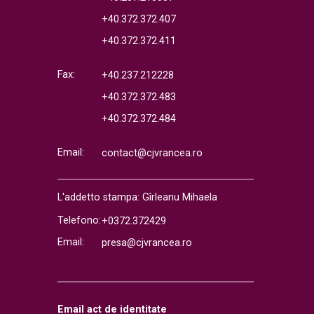
+40.372.372.407
+40.372.372.411
Fax:
+40.237.212228
+40.372.372.483
+40.372.372.484
Email:
contact@cjvrancea.ro
L'addetto stampa: Gîrleanu Mihaela
Telefono:
+0372.372429
Email:
presa@cjvrancea.ro
Email act de identitate