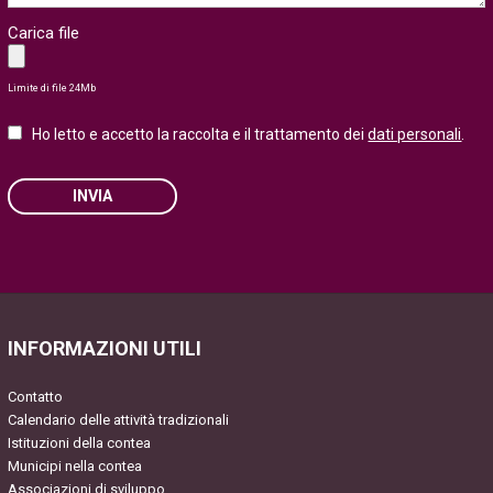
Carica file
Limite di file 24Mb
Ho letto e accetto la raccolta e il trattamento dei
dati personali
.
INVIA
Please
leave
this
field
INFORMAZIONI UTILI
empty.
Contatto
Calendario delle attività tradizionali
Istituzioni della contea
Municipi nella contea
Associazioni di sviluppo