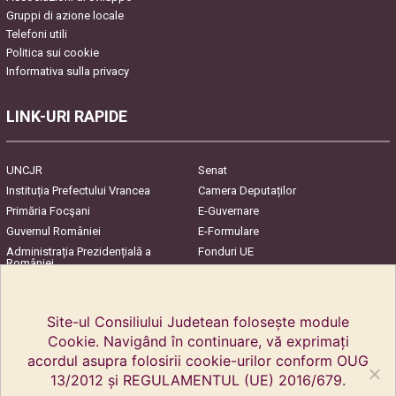
Gruppi di azione locale
Telefoni utili
Politica sui cookie
Informativa sulla privacy
LINK-URI RAPIDE
UNCJR
Senat
Instituția Prefectului Vrancea
Camera Deputaților
Primăria Focşani
E-Guvernare
Guvernul României
E-Formulare
Administrația Prezidențială a
Fonduri UE
României
Harta Județului
InfoCons – Protecția
Consumatorilor
Site-ul Consiliului Judetean folosește module
Cookie. Navigând în continuare, vă exprimați
acordul asupra folosirii cookie-urilor conform OUG
13/2012 și REGULAMENTUL (UE) 2016/679.