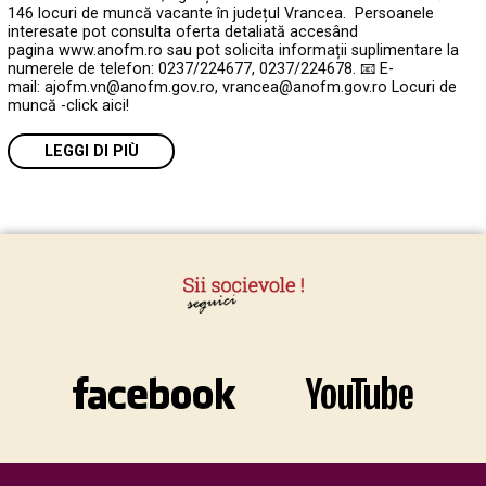
146 locuri de muncă vacante în județul Vrancea. Persoanele
interesate pot consulta oferta detaliată accesând
pagina www.anofm.ro sau pot solicita informații suplimentare la
numerele de telefon: 0237/224677, 0237/224678. 📧 E-
mail: ajofm.vn@anofm.gov.ro, vrancea@anofm.gov.ro Locuri de
muncă -click aici!
LEGGI DI PIÙ