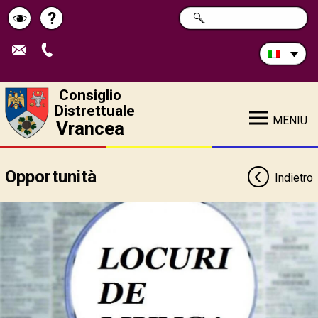
Cerca
?
RICERCA
Pagina
Schimbă
nel
sito:
de
contrastul
ajutor
Consiglio
Distrettuale
MENIU
Vrancea
Opportunità
Indietro