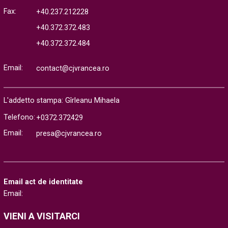
Fax:
+40.237.212228
+40.372.372.483
+40.372.372.484
Email:
contact@cjvrancea.ro
L'addetto stampa: Gîrleanu Mihaela
Telefono:
+0372.372429
Email:
presa@cjvrancea.ro
Email act de identitate
Email:
VIENI A VISITARCI