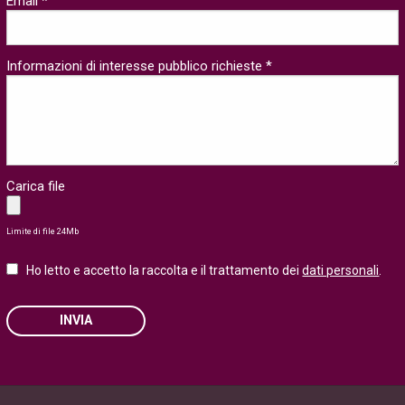
Email *
Informazioni di interesse pubblico richieste *
Carica file
Limite di file 24Mb
Ho letto e accetto la raccolta e il trattamento dei
dati personali
.
INVIA
Please leave this field empty.