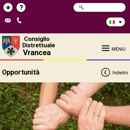
Cerca
?
RICERCA
Pagina
Schimbă
nel
sito:
de
contrastul
ajutor
Consiglio
Distrettuale
MENIU
Vrancea
Opportunità
Indietro