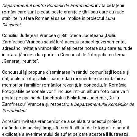
Departamentul pentru Românii de Pretutindeni
invită cetăţenii
români care sunt plecaţi peste graniţele ţării sau care au rude
stabilite în afara României să se implice în proiectul
Luna
Diasporei
.
Consiliul Judeţean Vrancea şi Biblioteca Judeţeană „Duiliu
Zamfirescu”Vrancea se alătură acestui proiect guvernamental,
adresând invitaţia vrâncenilor aflaţi peste hotare sau care au rude
în afara ţării de a lua parte la Concursul de fotografie cu tema
„Generaţii reunite”.
Concursul îşi propune diseminarea în rândul comunităţii locale şi
naţionale a fotografiilor care redau momentele de reîntâlnire a
membrilor familiilor românilor reveniţi, în concediu, în România.
Fotografiile personale vor fi incluse într-un album foto care va fi
postat pe pagina de facebook a Bibliotecii Județene „Duiliu
Zamfirescu” Vrancea și, respectiv, a
Departamentului Românilor de
Pretutindeni
.
Adresăm invitaţia vrâncenilor de a se alătura acestui proiect,
rugându-i, în acelaşi timp, să trimită alături de fotografii o scurtă
explicaţie a evenimentului de suflet pe care acestea îl ilustrează.