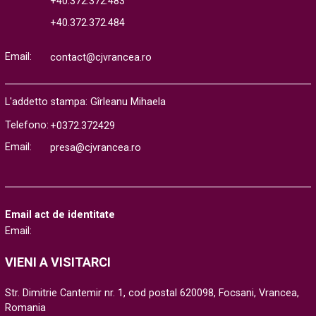
+40.372.372.483
+40.372.372.484
Email:
contact@cjvrancea.ro
L'addetto stampa: Gîrleanu Mihaela
Telefono:
+0372.372429
Email:
presa@cjvrancea.ro
Email act de identitate
Email:
VIENI A VISITARCI
Str. Dimitrie Cantemir nr. 1, cod postal 620098, Focsani, Vrancea,
Romania