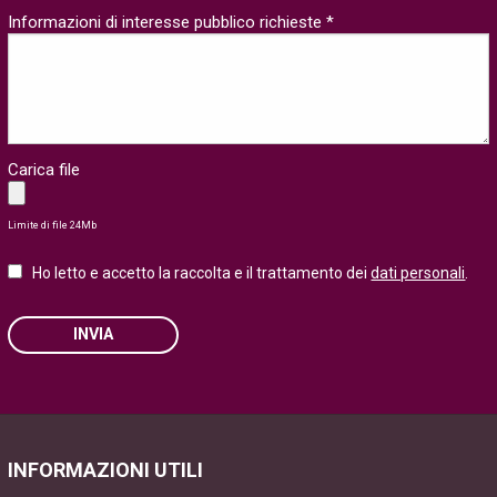
Informazioni di interesse pubblico richieste *
Carica file
Limite di file 24Mb
Ho letto e accetto la raccolta e il trattamento dei
dati personali
.
INVIA
Please leave this field empty.
INFORMAZIONI UTILI