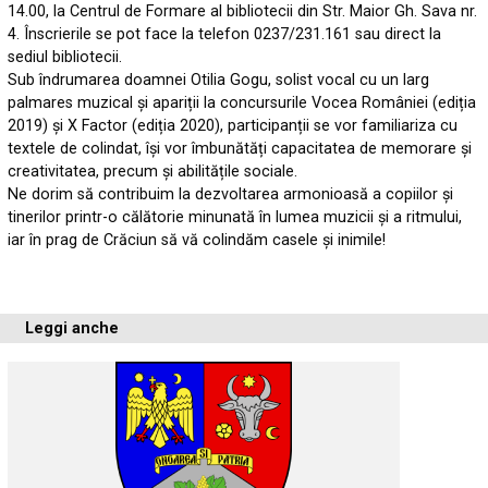
14.00, la Centrul de Formare al bibliotecii din Str. Maior Gh. Sava nr.
4. Înscrierile se pot face la telefon 0237/231.161 sau direct la
sediul bibliotecii.
Sub îndrumarea doamnei Otilia Gogu, solist vocal cu un larg
palmares muzical și apariții la concursurile Vocea României (ediția
2019) și X Factor (ediția 2020), participanții se vor familiariza cu
textele de colindat, își vor îmbunătăți capacitatea de memorare și
creativitatea, precum și abilitățile sociale.
Ne dorim să contribuim la dezvoltarea armonioasă a copiilor și
tinerilor printr-o călătorie minunată în lumea muzicii și a ritmului,
iar în prag de Crăciun să vă colindăm casele și inimile!
Leggi anche