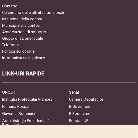
Contatto
Calendario delle attività tradizionali
Istituzioni della contea
Municipi nella contea
Associazioni di sviluppo
Gruppi di azione locale
Telefoni utili
Politica sui cookie
Informativa sulla privacy
LINK-URI RAPIDE
UNCJR
Senat
Instituția Prefectului Vrancea
Camera Deputaților
Primăria Focşani
E-Guvernare
Guvernul României
E-Formulare
Administrația Prezidențială a
Fonduri UE
României
Harta Județului
InfoCons – Protecția