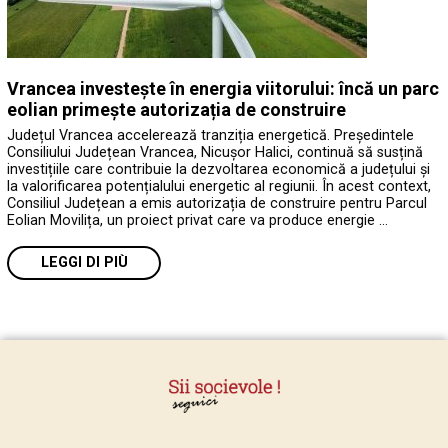
Vrancea investește în energia viitorului: încă un parc
eolian primește autorizația de construire
Județul Vrancea accelerează tranziția energetică. Președintele
Consiliului Județean Vrancea, Nicușor Halici, continuă să susțină
investițiile care contribuie la dezvoltarea economică a județului și
la valorificarea potențialului energetic al regiunii. În acest context,
Consiliul Județean a emis autorizația de construire pentru Parcul
Eolian Movilița, un proiect privat care va produce energie …
LEGGI DI PIÙ