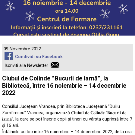
09 Novembre 2022
Condividi su Facebook
Iscriviti alla Newsletter
Clubul de Colinde ”Bucurii de iarnă”, la
Bibliotecă, între 16 noiembrie – 14 decembrie
2022
Consiliul Județean Vrancea
, prin Biblioteca Județeană ”Duiliu
Zamfirescu” Vrancea, organizează 𝐂𝐥𝐮𝐛𝐮𝐥 𝐝𝐞 𝐂𝐨𝐥𝐢𝐧𝐝𝐞 ”𝐁𝐮𝐜𝐮𝐫𝐢𝐢 𝐝𝐞
𝐢𝐚𝐫𝐧𝐚̆”, la care se pot înscrie copii și tineri cu vârsta cuprinsă între 7
și 16 ani.
Întâlnirile au loc între 16 noiembrie – 14 decembrie 2022, de la ora