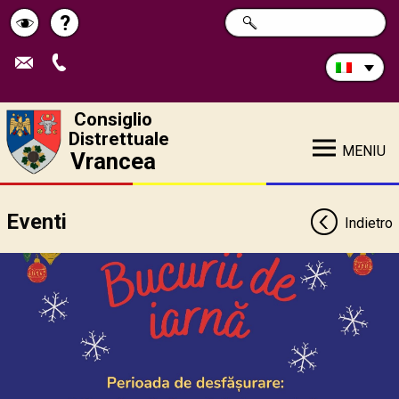
Cerca
?
RICERCA
Pagina
Schimbă
nel
sito:
de
contrastul
ajutor
Consiglio
Distrettuale
MENIU
Vrancea
Eventi
Indietro