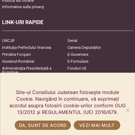
Politica sui cookie
Informativa sulla privacy
LINK-URI RAPIDE
UNCJR
Senat
Instituția Prefectului Vrancea
Camera Deputaților
Primăria Focşani
E-Guvernare
Guvernul României
E-Formulare
Administrația Prezidențială a
Fonduri UE
României
Harta Județului
InfoCons – Protecția
Consumatorilor
Site-ul Consiliului Judetean folosește module
Cookie. Navigând în continuare, vă exprimați
acordul asupra folosirii cookie-urilor conform OUG
13/2012 și REGULAMENTUL (UE) 2016/679.
DA, SUNT DE ACORD
VEZI MAI MULT