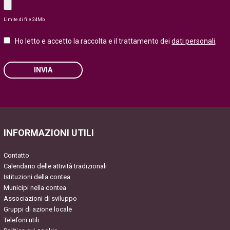
Limite di file 24Mb
Ho letto e accetto la raccolta e il trattamento dei
dati personali
.
INVIA
Please leave this field empty.
INFORMAZIONI UTILI
Contatto
Calendario delle attività tradizionali
Istituzioni della contea
Municipi nella contea
Associazioni di sviluppo
Gruppi di azione locale
Telefoni utili