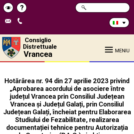
Cerca
?
RICERCA
Pagina
Schimbă
nel
sito:
de
contrastul
ajutor
Consiglio
Distrettuale
MENIU
Vrancea
Hotărârea nr. 94 din 27 aprilie 2023 privind
„Aprobarea acordului de asociere între
județul Vrancea prin Consiliul Județean
Vrancea și Județul Galați, prin Consiliul
Județean Galați, încheiat pentru Elaborarea
Studiului de Fezabilitate, realizarea
documentației tehnice pentru Autorizația