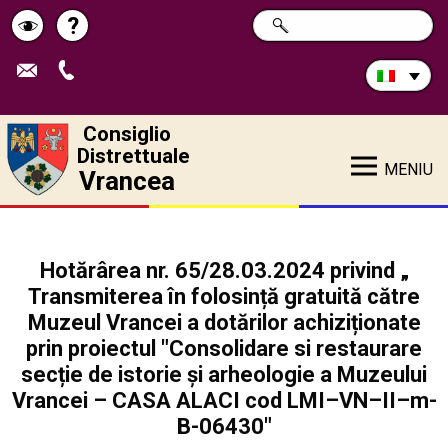
Cerca
?
RICERCA
Pagina
Schimbă
nel
sito:
de
contrastul
ajutor
Consiglio
Distrettuale
MENIU
Vrancea
Hotărârea nr. 65/28.03.2024 privind „
Transmiterea în folosință gratuită către
Muzeul Vrancei a dotărilor achiziționate
prin proiectul "Consolidare si restaurare
secție de istorie și arheologie a Muzeului
Vrancei – CASA ALACI cod LMI–VN–II–m-
B-06430"