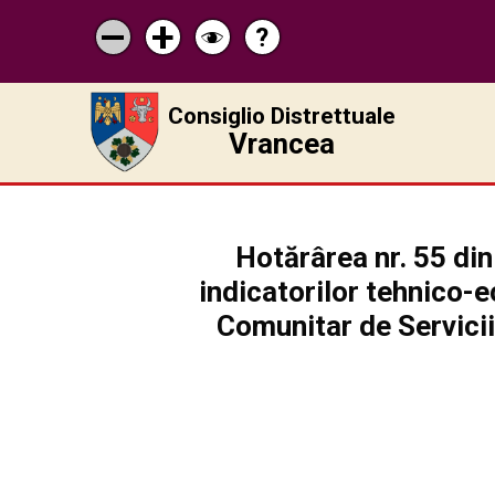
?
Pagina
Micșorează
Mărește
Schimbă
de
scrisul
scrisul
contrastul
ajutor
Consiglio Distrettuale
Vrancea
Hotărârea nr. 55 din
indicatorilor tehnico-e
Comunitar de Servicii 