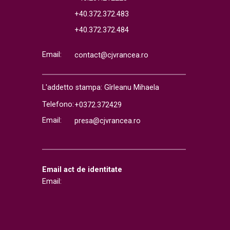
+40.372.372.483
+40.372.372.484
Email:
contact@cjvrancea.ro
L'addetto stampa: Gîrleanu Mihaela
Telefono:
+0372.372429
Email:
presa@cjvrancea.ro
Email act de identitate
Email: