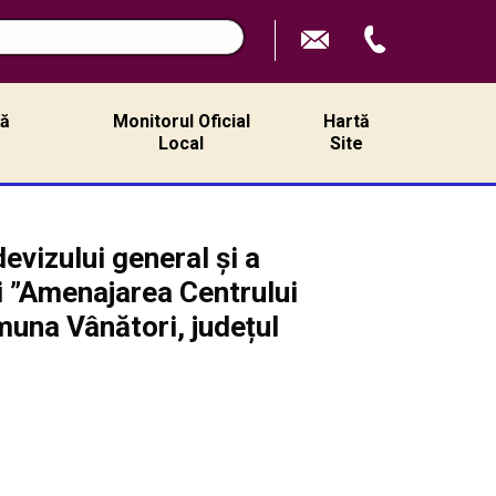
ță
Monitorul Oficial
Hartă
ă
Local
Site
evizului general și a
ii ”Amenajarea Centrului
omuna Vânători, județul