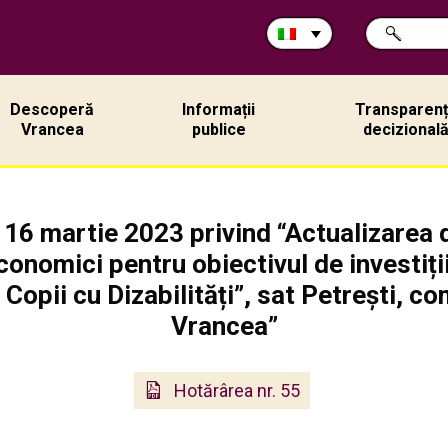
Cerca
RICERCA
nel
sito:
Descoperă
Informații
Transparen
Vrancea
publice
decizional
 16 martie 2023 privind “Actualizarea d
conomici pentru obiectivul de investiț
Copii cu Dizabilități”, sat Petrești, c
Vrancea”
Hotărârea nr. 55