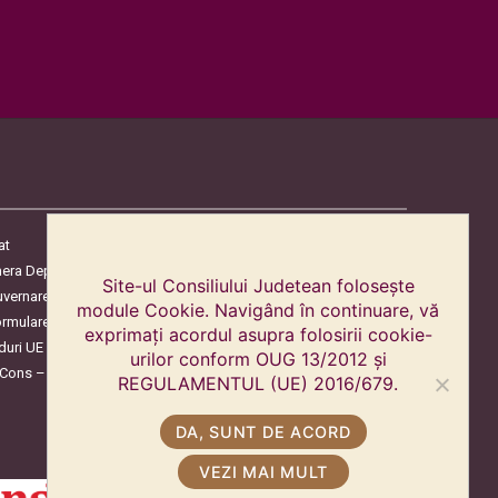
at
era Deputaților
Site-ul Consiliului Judetean folosește
uvernare
module Cookie. Navigând în continuare, vă
ormulare
exprimați acordul asupra folosirii cookie-
duri UE
urilor conform OUG 13/2012 și
oCons – Protecția Consumatorilor
REGULAMENTUL (UE) 2016/679.
DA, SUNT DE ACORD
VEZI MAI MULT