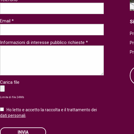
Email *
S
Pr
Informazioni di interesse pubblico richieste *
P
P
Carica file
Limite di file 24Mb
Ho letto e accetto la raccolta e il trattamento dei
dati personali
.
INVIA