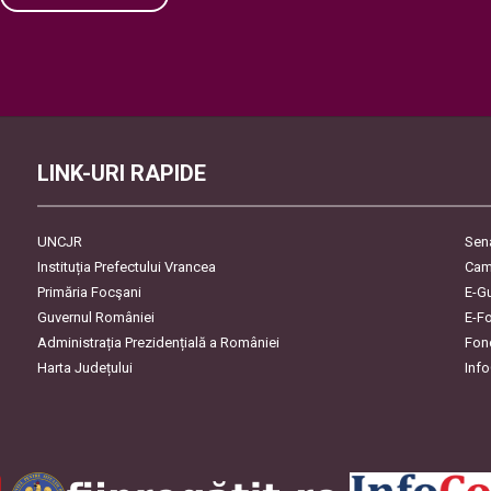
Please
leave
this
field
empty.
LINK-URI RAPIDE
UNCJR
Sen
Instituția Prefectului Vrancea
Cam
Primăria Focşani
E-G
Guvernul României
E-F
Administrația Prezidențială a României
Fon
Harta Județului
Inf