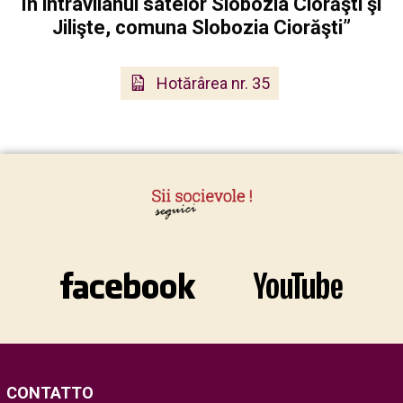
în intravilanul satelor Slobozia Ciorăşti şi
Jilişte, comuna Slobozia Ciorăşti”
Hotărârea nr. 35
CONTATTO