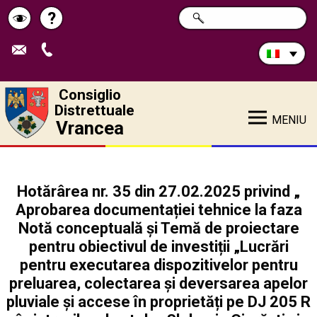
Cerca
?
RICERCA
Pagina
Schimbă
nel
sito:
de
contrastul
ajutor
Consiglio
Distrettuale
MENIU
Vrancea
Hotărârea nr. 35 din 27.02.2025 privind „
Aprobarea documentației tehnice la faza
Notă conceptuală și Temă de proiectare
pentru obiectivul de investiții „Lucrări
pentru executarea dispozitivelor pentru
preluarea, colectarea și deversarea apelor
pluviale și accese în proprietăți pe DJ 205 R