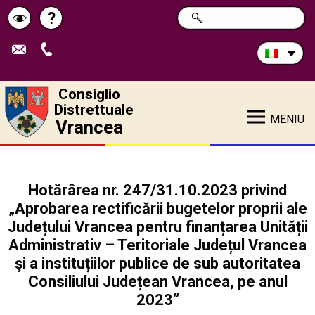
Cerca
?
RICERCA
Pagina
Schimbă
nel
sito:
de
contrastul
ajutor
Consiglio
Distrettuale
MENIU
Vrancea
Hotărârea nr. 247/31.10.2023 privind
„Aprobarea rectificării bugetelor proprii ale
Județului Vrancea pentru finanțarea Unității
Administrativ – Teritoriale Județul Vrancea
şi a instituțiilor publice de sub autoritatea
Consiliului Județean Vrancea, pe anul
2023”