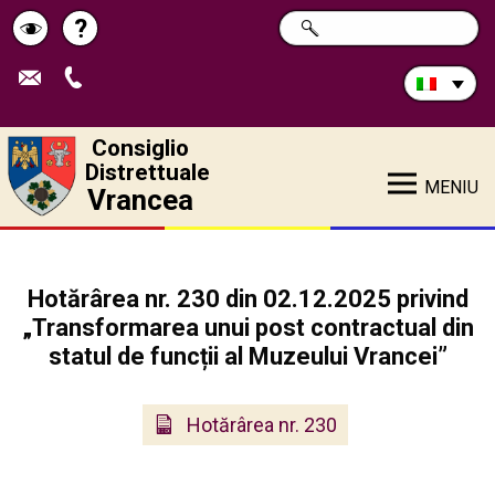
Cerca
?
RICERCA
Pagina
Schimbă
nel
sito:
de
contrastul
ajutor
Consiglio
Distrettuale
MENIU
Vrancea
Hotărârea nr. 230 din 02.12.2025 privind
„Transformarea unui post contractual din
statul de funcții al Muzeului Vrancei”
Hotărârea nr. 230