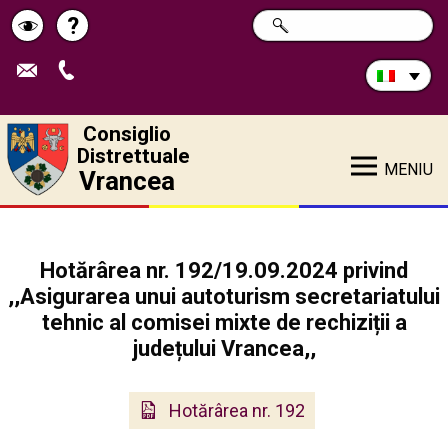
Cerca
?
RICERCA
Pagina
Schimbă
nel
sito:
de
contrastul
ajutor
Consiglio
Distrettuale
MENIU
Vrancea
Hotărârea nr. 192/19.09.2024 privind
,,Asigurarea unui autoturism secretariatului
tehnic al comisei mixte de rechiziții a
județului Vrancea,,
Hotărârea nr. 192