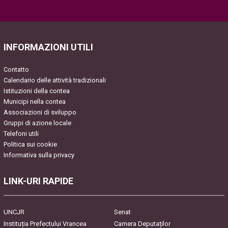
Please
leave
this
field
INFORMAZIONI UTILI
empty.
Contatto
Calendario delle attività tradizionali
Istituzioni della contea
Municipi nella contea
Associazioni di sviluppo
Gruppi di azione locale
Telefoni utili
Politica sui cookie
Informativa sulla privacy
LINK-URI RAPIDE
UNCJR
Senat
Instituția Prefectului Vrancea
Camera Deputaților