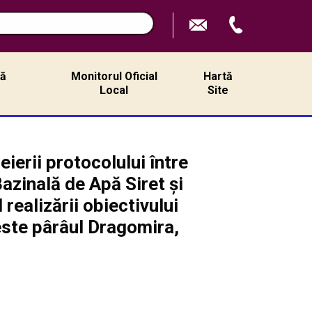
ță
Monitorul Oficial
Hartă
ă
Local
Site
ierii protocolului între
azinală de Apă Siret și
realizării obiectivului
este pârâul Dragomira,