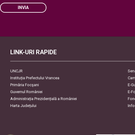
INVIA
Please leave this field empty.
LINK-URI RAPIDE
UNCJR
Sen
Instituția Prefectului Vrancea
Cam
Primăria Focşani
E-G
Guvernul României
E-F
Administrația Prezidențială a României
Fon
Harta Județului
Inf