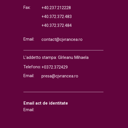
Fax:
+40.237.212228
+40.372.372.483
+40.372.372.484
Email:
contact@cjvrancea.ro
L'addetto stampa: Gîrleanu Mihaela
Telefono:
+0372.372429
Email:
presa@cjvrancea.ro
Email act de identitate
Email: