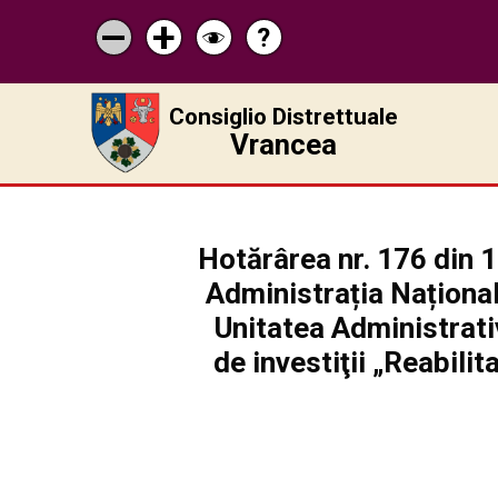
?
Pagina
Micșorează
Mărește
Schimbă
de
scrisul
scrisul
contrastul
ajutor
Consiglio Distrettuale
Vrancea
Hotărârea nr. 176 din 1
Administrația Național
Unitatea Administrativ
de investiţii „Reabil