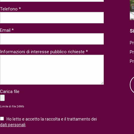
Telefono *
Email *
S
Pr
Informazioni di interesse pubblico richieste *
P
P
Carica file
Limite di file 24Mb
Ho letto e accetto la raccolta e il trattamento dei
dati personali
.