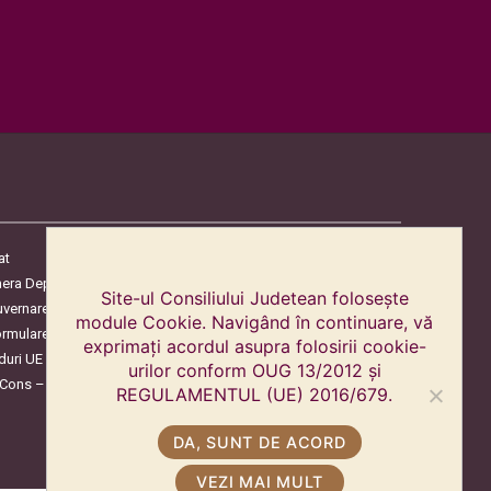
at
era Deputaților
Site-ul Consiliului Judetean folosește
uvernare
module Cookie. Navigând în continuare, vă
ormulare
exprimați acordul asupra folosirii cookie-
duri UE
urilor conform OUG 13/2012 și
oCons – Protecția Consumatorilor
REGULAMENTUL (UE) 2016/679.
DA, SUNT DE ACORD
VEZI MAI MULT