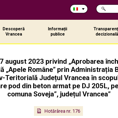
Cerca
RICERCA
nel
sito:
Descoperă
Informații
Transparen
Vrancea
publice
decizional
7 august 2023 privind „Aprobarea înche
ă „Apele Române” prin Administrația B
-Teritorială Județul Vrancea în scopul 
itare pod din beton armat pe DJ 205L, p
comuna Soveja”, județul Vrancea”
Hotărârea nr. 176