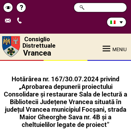
Cerca
?
RICERCA
Pagina
Schimbă
nel
sito:
de
contrastul
ajutor
Consiglio
Distrettuale
MENIU
Vrancea
Hotărârea nr. 167/30.07.2024 privind
„Aprobarea depunerii proiectului
Consolidare și restaurare Sala de lectură a
Bibliotecii Județene Vrancea situată în
județul Vrancea municipiul Focșani, strada
Maior Gheorghe Sava nr. 4B și a
cheltuielilor legate de proiect”