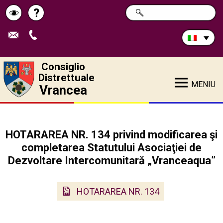
Cerca
?
RICERCA
Pagina
Schimbă
nel
sito:
de
contrastul
ajutor
Consiglio
Distrettuale
MENIU
Vrancea
HOTARAREA NR. 134 privind modificarea şi
completarea Statutului Asociaţiei de
Dezvoltare Intercomunitară „Vranceaqua”
HOTARAREA NR. 134