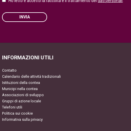
Ho letto e accetto la raccolta e il trattamento dei
dati personali
.
INVIA
Please
leave
this
field
INFORMAZIONI UTILI
empty.
Contatto
Calendario delle attività tradizionali
Istituzioni della contea
Municipi nella contea
Associazioni di sviluppo
Gruppi di azione locale
Telefoni utili
Politica sui cookie
Informativa sulla privacy