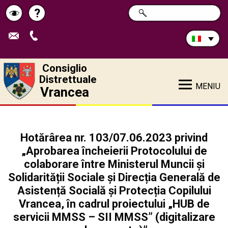
Cerca
?
RICERCA
Pagina
Schimbă
nel
sito:
de
contrastul
ajutor
Consiglio
Distrettuale
MENIU
Vrancea
Hotărârea nr. 103/07.06.2023 privind
„Aprobarea încheierii Protocolului de
colaborare între Ministerul Muncii și
Solidarității Sociale și Direcția Generală de
Asistență Socială și Protecția Copilului
Vrancea, în cadrul proiectului „HUB de
servicii MMSS – SII MMSS” (digitalizare