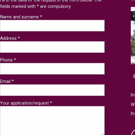
Fill in the data of the request in the form below. The
fields marked with * are compulsory.
Name and surname *
Address *
Phone *
Email *
Pr
Your application/request *
W
P