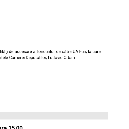
tăți de accesare a fondurilor de către UAT-uri, la care
dintele Camerei Deputaților, Ludovic Orban.
ora 15.00