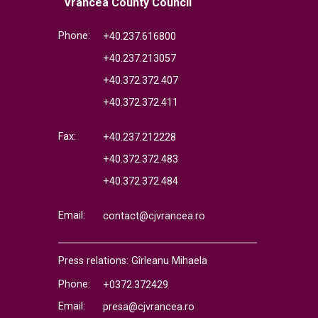
Vrancea County Council
Phone:
+40.237.616800
+40.237.213057
+40.372.372.407
+40.372.372.411
Fax:
+40.237.212228
+40.372.372.483
+40.372.372.484
Email:
contact@cjvrancea.ro
Press relations: Gîrleanu Mihaela
Phone:
+0372.372429
Email:
presa@cjvrancea.ro