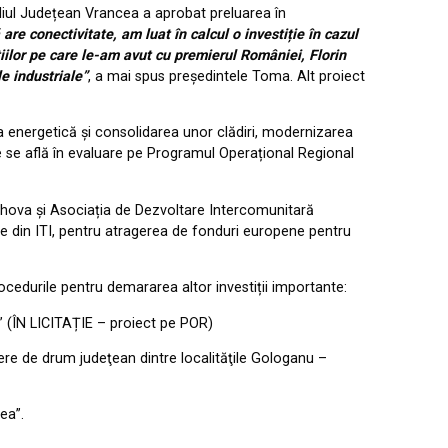
iliul Județean Vrancea a aprobat preluarea în
are conectivitate, am luat în calcul o investiție în cazul
uțiilor pe care le-am avut cu premierul României, Florin
e industriale”
, a mai spus președintele Toma. Alt proiect
ea energetică și consolidarea unor clădiri, modernizarea
e se află în evaluare pe Programul Operațional Regional
rahova și Asociația de Dezvoltare Intercomunitară
arte din ITI, pentru atragerea de fonduri europene pentru
ocedurile pentru demararea altor investiții importante:
” (ÎN LICITAȚIE – proiect pe POR)
iere de drum judeţean dintre localităţile Gologanu –
ea”.