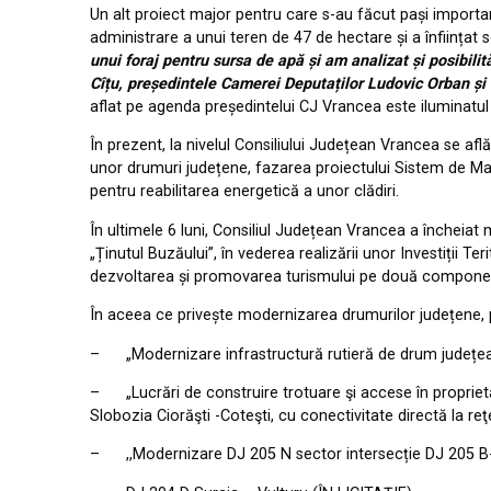
Un alt proiect major pentru care s-au făcut pași importan
administrare a unui teren de 47 de hectare și a înființat
unui foraj pentru sursa de apă și am analizat și posibilită
Cîțu, președintele Camerei Deputaților Ludovic Orban și 
aflat pe agenda președintelui CJ Vrancea este iluminatul 
În prezent, la nivelul Consiliului Județean Vrancea se af
unor drumuri județene, fazarea proiectului Sistem de Man
pentru reabilitarea energetică a unor clădiri.
În ultimele 6 luni, Consiliul Județean Vrancea a încheiat
„Ținutul Buzăului”, în vederea realizării unor Investiții T
dezvoltarea și promovarea turismului pe două componente:
În aceea ce privește modernizarea drumurilor județene, pe
– „Modernizare infrastructură rutieră de drum județean 
– „Lucrări de construire trotuare şi accese în proprietăț
Slobozia Ciorăşti -Coteşti, cu conectivitate directă la r
– ,,Modernizare DJ 205 N sector intersecție DJ 205 B- 