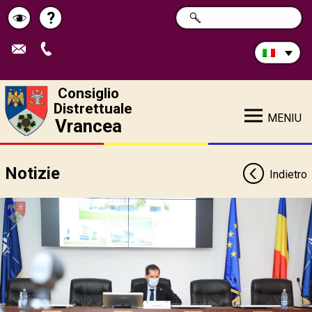
Cerca
?
RICERCA
Pagina
Schimbă
nel
sito:
de
contrastul
ajutor
Consiglio
Distrettuale
MENIU
Vrancea
Notizie
Indietro