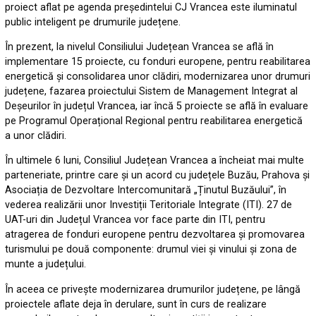
proiect aflat pe agenda președintelui CJ Vrancea este iluminatul
public inteligent pe drumurile județene.
În prezent, la nivelul Consiliului Județean Vrancea se află în
implementare 15 proiecte, cu fonduri europene, pentru reabilitarea
energetică și consolidarea unor clădiri, modernizarea unor drumuri
județene, fazarea proiectului Sistem de Management Integrat al
Deșeurilor în județul Vrancea, iar încă 5 proiecte se află în evaluare
pe Programul Operațional Regional pentru reabilitarea energetică
a unor clădiri.
În ultimele 6 luni, Consiliul Județean Vrancea a încheiat mai multe
parteneriate, printre care și un acord cu județele Buzău, Prahova și
Asociația de Dezvoltare Intercomunitară „Ținutul Buzăului”, în
vederea realizării unor Investiții Teritoriale Integrate (ITI). 27 de
UAT-uri din Județul Vrancea vor face parte din ITI, pentru
atragerea de fonduri europene pentru dezvoltarea și promovarea
turismului pe două componente: drumul viei și vinului și zona de
munte a județului.
În aceea ce privește modernizarea drumurilor județene, pe lângă
proiectele aflate deja în derulare, sunt în curs de realizare