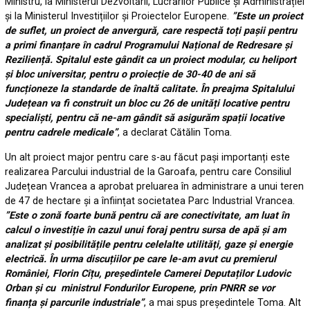
Ministru, la Ministerul Dezvoltării, Lucrărilor Publice și Administrației
și la Ministerul Investițiilor și Proiectelor Europene.
”Este un proiect
de suflet, un proiect de anvergură, care respectă toți pașii pentru
a primi finanțare în cadrul Programului Național de Redresare și
Reziliență. Spitalul este gândit ca un proiect modular, cu heliport
și bloc universitar, pentru o proiecție de 30-40 de ani să
funcționeze la standarde de înaltă calitate. În preajma Spitalului
Județean va fi construit un bloc cu 26 de unități locative pentru
specialiști, pentru că ne-am gândit să asigurăm spații locative
pentru cadrele medicale”
, a declarat Cătălin Toma.
Un alt proiect major pentru care s-au făcut pași importanți este
realizarea Parcului industrial de la Garoafa, pentru care Consiliul
Județean Vrancea a aprobat preluarea în administrare a unui teren
de 47 de hectare și a înființat societatea Parc Industrial Vrancea.
”Este o zonă foarte bună pentru că are conectivitate, am luat în
calcul o investiție în cazul unui foraj pentru sursa de apă și am
analizat și posibilitățile pentru celelalte utilități, gaze și energie
electrică. În urma discuțiilor pe care le-am avut cu premierul
României, Florin Cîțu, președintele Camerei Deputaților Ludovic
Orban și cu ministrul Fondurilor Europene, prin PNRR se vor
finanța și parcurile industriale”
, a mai spus președintele Toma. Alt