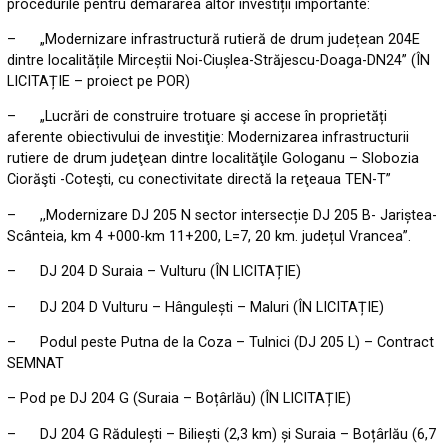
procedurile pentru demararea altor investiții importante:
– „Modernizare infrastructură rutieră de drum județean 204E
dintre localitățile Mirceștii Noi-Ciușlea-Străjescu-Doaga-DN24” (ÎN
LICITAȚIE – proiect pe POR)
– „Lucrări de construire trotuare şi accese în proprietăți
aferente obiectivului de investiţie: Modernizarea infrastructurii
rutiere de drum judeţean dintre localităţile Gologanu – Slobozia
Ciorăşti -Coteşti, cu conectivitate directă la reţeaua TEN-T”
– ,,Modernizare DJ 205 N sector intersecție DJ 205 B- Jariștea-
Scânteia, km 4 +000-km 11+200, L=7, 20 km. județul Vrancea”.
– DJ 204 D Suraia – Vulturu (ÎN LICITAȚIE)
– DJ 204 D Vulturu – Hângulești – Maluri (ÎN LICITAȚIE)
– Podul peste Putna de la Coza – Tulnici (DJ 205 L) – Contract
SEMNAT
– Pod pe DJ 204 G (Suraia – Boțârlău) (ÎN LICITAȚIE)
– DJ 204 G Rădulești – Biliești (2,3 km) și Suraia – Boțârlău (6,7