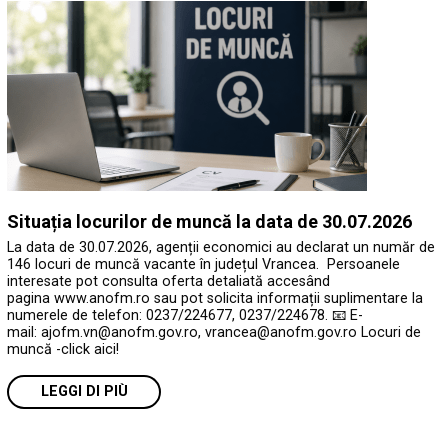
Situația locurilor de muncă la data de 30.07.2026
La data de 30.07.2026, agenții economici au declarat un număr de
146 locuri de muncă vacante în județul Vrancea. Persoanele
interesate pot consulta oferta detaliată accesând
pagina www.anofm.ro sau pot solicita informații suplimentare la
numerele de telefon: 0237/224677, 0237/224678. 📧 E-
mail: ajofm.vn@anofm.gov.ro, vrancea@anofm.gov.ro Locuri de
muncă -click aici!
LEGGI DI PIÙ