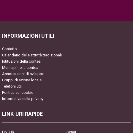
Please
leave
this
field
INFORMAZIONI UTILI
empty.
Contatto
Calendario delle attività tradizionali
Istituzioni della contea
Municipi nella contea
Associazioni di sviluppo
Gruppi di azione locale
Telefoni utili
Politica sui cookie
Informativa sulla privacy
LINK-URI RAPIDE
UNCJR
Senat