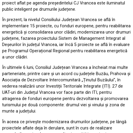
proiect aflat pe agenda președintelui CJ Vrancea este iluminatul
public inteligent pe drumurile județene.
În prezent, la nivelul Consiliului Județean Vrancea se află în
implementare 15 proiecte, cu fonduri europene, pentru reabilitarea
energetică și consolidarea unor clădiri, modernizarea unor drumuri
județene, fazarea proiectului Sistem de Management Integrat al
Deșeurilor în județul Vrancea, iar încă 5 proiecte se află în evaluare
pe Programul Operațional Regional pentru reabilitarea energetică
a unor clădiri.
În ultimele 6 luni, Consiliul Județean Vrancea a încheiat mai multe
parteneriate, printre care și un acord cu județele Buzău, Prahova și
Asociația de Dezvoltare Intercomunitară „Ținutul Buzăului”, în
vederea realizării unor Investiții Teritoriale Integrate (ITI). 27 de
UAT-uri din Județul Vrancea vor face parte din ITI, pentru
atragerea de fonduri europene pentru dezvoltarea și promovarea
turismului pe două componente: drumul viei și vinului și zona de
munte a județului.
În aceea ce privește modernizarea drumurilor județene, pe lângă
proiectele aflate deja în derulare, sunt în curs de realizare