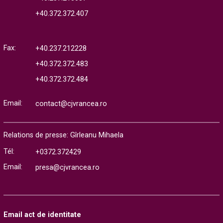
+40.372.372.407
Fax:
+40.237.212228
+40.372.372.483
+40.372.372.484
Email:
contact@cjvrancea.ro
Relations de presse: Gîrleanu Mihaela
Tél:
+0372.372429
Email:
presa@cjvrancea.ro
Email act de identitate