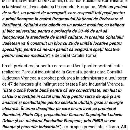
Ministru, la Ministerul Dezvoltării, Lucrărilor Publice și Administrației
și la Ministerul Investițiilor și Proiectelor Europene.
”Este un proiect
de suflet, un proiect de anvergură, care respectă toți pașii pentru
a primi finanțare în cadrul Programului Național de Redresare și
Reziliență. Spitalul este gândit ca un proiect modular, cu heliport
și bloc universitar, pentru o proiecție de 30-40 de ani să
funcționeze la standarde de înaltă calitate. În preajma Spitalului
Județean va fi construit un bloc cu 26 de unități locative pentru
specialiști, pentru că ne-am gândit să asigurăm spații locative
pentru cadrele medicale”
, a declarat Cătălin Toma.
Un alt proiect major pentru care s-au făcut pași importanți este
realizarea Parcului industrial de la Garoafa, pentru care Consiliul
Județean Vrancea a aprobat preluarea în administrare a unui teren
de 47 de hectare și a înființat societatea Parc Industrial Vrancea.
”Este o zonă foarte bună pentru că are conectivitate, am luat în
calcul o investiție în cazul unui foraj pentru sursa de apă și am
analizat și posibilitățile pentru celelalte utilități, gaze și energie
electrică. În urma discuțiilor pe care le-am avut cu premierul
României, Florin Cîțu, președintele Camerei Deputaților Ludovic
Orban și cu ministrul Fondurilor Europene, prin PNRR se vor
finanța și parcurile industriale”
, a mai spus președintele Toma. Alt