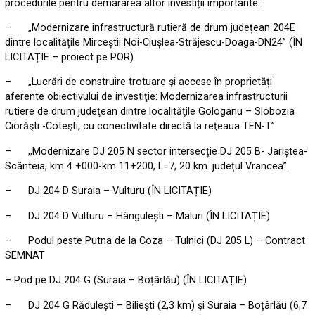
procedurile pentru demararea altor investiții importante:
– „Modernizare infrastructură rutieră de drum județean 204E
dintre localitățile Mirceștii Noi-Ciușlea-Străjescu-Doaga-DN24” (ÎN
LICITAȚIE – proiect pe POR)
– „Lucrări de construire trotuare şi accese în proprietăți
aferente obiectivului de investiţie: Modernizarea infrastructurii
rutiere de drum judeţean dintre localităţile Gologanu – Slobozia
Ciorăşti -Coteşti, cu conectivitate directă la reţeaua TEN-T”
– ,,Modernizare DJ 205 N sector intersecție DJ 205 B- Jariștea-
Scânteia, km 4 +000-km 11+200, L=7, 20 km. județul Vrancea”.
– DJ 204 D Suraia – Vulturu (ÎN LICITAȚIE)
– DJ 204 D Vulturu – Hângulești – Maluri (ÎN LICITAȚIE)
– Podul peste Putna de la Coza – Tulnici (DJ 205 L) – Contract
SEMNAT
– Pod pe DJ 204 G (Suraia – Boțârlău) (ÎN LICITAȚIE)
– DJ 204 G Rădulești – Biliești (2,3 km) și Suraia – Boțârlău (6,7