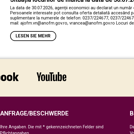
La data de 30.07.2026, agenții economici au declarat un număr
Persoanele interesate pot consulta oferta detaliată accesând p
suplimentare la numerele de telefon: 0237/224677, 0237/224678
mail: ajofm.vn@anofm.gov.ro, vrancea@anofm.gov.ro Locuri de 
LESEN SIE MEHR
ANFRAGE/BESCHWERDE
B
Ihre Angaben. Die mit * gekennzeichneten Felder sind
Di
Pflichtangaben.
V