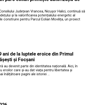
Consiliului Județean Vrancea, Nicușor Halici, continuă să
ețului și la valorificarea potențialului energetic al
de construire pentru Parcul Eolian Movilița, un proiect
ani de la luptele eroice din Primul
ășești și Focșani
ră au devenit parte din identitatea națională. Aici, în
roilor care și-au dat viața pentru libertatea și
înălțătoare pagini ale istoriei …
2026