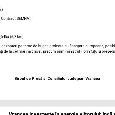
E)
 – Contract SEMNAT
țârlău (6,7 km)
dezbateri pe teme de buget, proiecte cu finanțare europeană, posibili
ți de la cel mai înalt nivel, precum prim-ministrul Florin Cîțu și preșe
Biroul de Presă al Consiliului Județean Vrancea
Vrancea investește în energia viitorului: încă