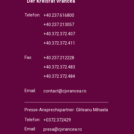
Der Kreisrat Vrancea
Telefon:
+40.237.616800
+40.237.213057
+40.372.372.407
+40.372.372.411
Fax:
+40.237.212228
+40.372.372.483
+40.372.372.484
Email:
contact@cjvrancea.ro
Presse-Ansprechspartner: Gîrleanu Mihaela
Telefon:
+0372.372429
Email:
presa@cjvrancea.ro