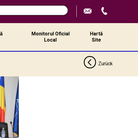
n
ță
Monitorul Oficial
Hartă
ă
Local
Site
Zurück