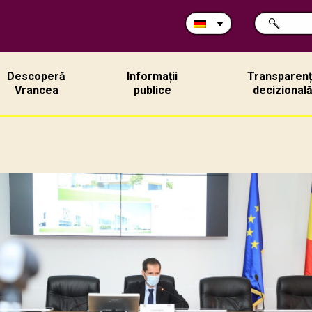
Durchsuche
SUCHE
Sie
die
Site:
Descoperă
Informații
Transparen
Vrancea
publice
decizional