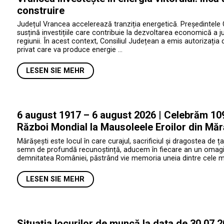
construire
Județul Vrancea accelerează tranziția energetică. Președintele 
susțină investițiile care contribuie la dezvoltarea economică a jud
regiunii. În acest context, Consiliul Județean a emis autorizația 
privat care va produce energie …
LESEN SIE MEHR
6 august 1917 – 6 august 2026 | Celebrăm 109 
Război Mondial la Mausoleele Eroilor din Măr
Mărășești este locul în care curajul, sacrificiul și dragostea de ța
semn de profundă recunoștință, aducem în fiecare an un omagiu e
demnitatea României, păstrând vie memoria uneia dintre cele mai 
LESEN SIE MEHR
Situația locurilor de muncă la data de 30.07.