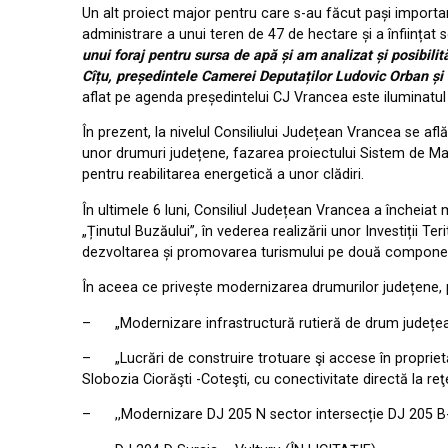
Un alt proiect major pentru care s-au făcut pași importan
administrare a unui teren de 47 de hectare și a înființat
unui foraj pentru sursa de apă și am analizat și posibilită
Cîțu, președintele Camerei Deputaților Ludovic Orban și 
aflat pe agenda președintelui CJ Vrancea este iluminatul 
În prezent, la nivelul Consiliului Județean Vrancea se af
unor drumuri județene, fazarea proiectului Sistem de Man
pentru reabilitarea energetică a unor clădiri.
În ultimele 6 luni, Consiliul Județean Vrancea a încheiat
„Ținutul Buzăului”, în vederea realizării unor Investiții T
dezvoltarea și promovarea turismului pe două componente:
În aceea ce privește modernizarea drumurilor județene, pe
– „Modernizare infrastructură rutieră de drum județean 
– „Lucrări de construire trotuare şi accese în proprietăț
Slobozia Ciorăşti -Coteşti, cu conectivitate directă la r
– ,,Modernizare DJ 205 N sector intersecție DJ 205 B- 