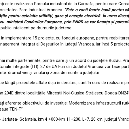
ți este realizarea Parcului industrial de la Garoafa, pentru care Cons
 societatea Parc Industrial Vrancea.
”Este o zonă foarte bună pentru că 
țile pentru celelalte utilități, gaze și energie electrică. În urma disc
cu ministrul Fondurilor Europene, prin PNRR se vor finanța și parcuril
public inteligent pe drumurile județene.
lă în implementare 15 proiecte, cu fonduri europene, pentru reabilitar
agement Integrat al Deșeurilor în județul Vrancea, iar încă 5 proiect
 mai multe parteneriate, printre care și un acord cu județele Buzău, P
eritoriale Integrate (ITI). 27 de UAT-uri din Județul Vrancea vor face p
 drumul viei și vinului și zona de munte a județului.
 lângă proiectele aflate deja în derulare, sunt în curs de realizare pr
204E dintre localitățile Mirceștii Noi-Ciușlea-Străjescu-Doaga-DN24
i aferente obiectivului de investiţie: Modernizarea infrastructurii rut
eţeaua TEN-T”
Jariștea- Scânteia, km 4 +000-km 11+200, L=7, 20 km. județul Vranc