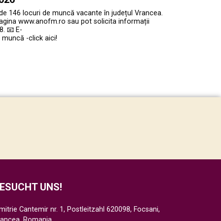
 de 146 locuri de muncă vacante în județul Vrancea.
agina www.anofm.ro sau pot solicita informații
. 📧 E-
muncă -click aici!
ESUCHT UNS!
mitrie Cantemir nr. 1, Postleitzahl 620098, Focsani,
rancea, Romania