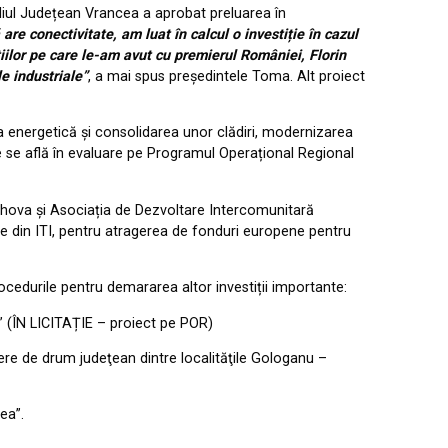
iliul Județean Vrancea a aprobat preluarea în
are conectivitate, am luat în calcul o investiție în cazul
uțiilor pe care le-am avut cu premierul României, Florin
e industriale”
, a mai spus președintele Toma. Alt proiect
ea energetică și consolidarea unor clădiri, modernizarea
e se află în evaluare pe Programul Operațional Regional
rahova și Asociația de Dezvoltare Intercomunitară
arte din ITI, pentru atragerea de fonduri europene pentru
ocedurile pentru demararea altor investiții importante:
” (ÎN LICITAȚIE – proiect pe POR)
iere de drum judeţean dintre localităţile Gologanu –
ea”.