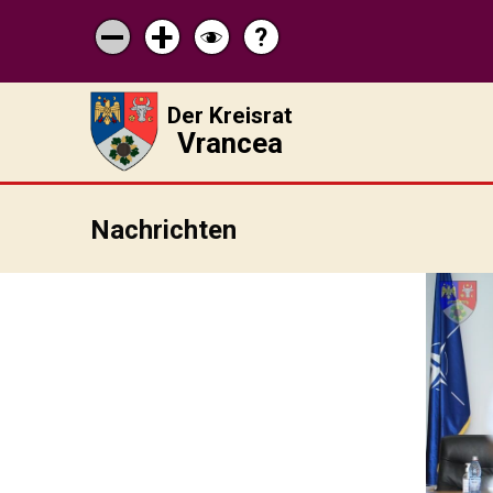
?
Pagina
Micșorează
Mărește
Schimbă
de
scrisul
scrisul
contrastul
ajutor
Der Kreisrat
Vrancea
Nachrichten