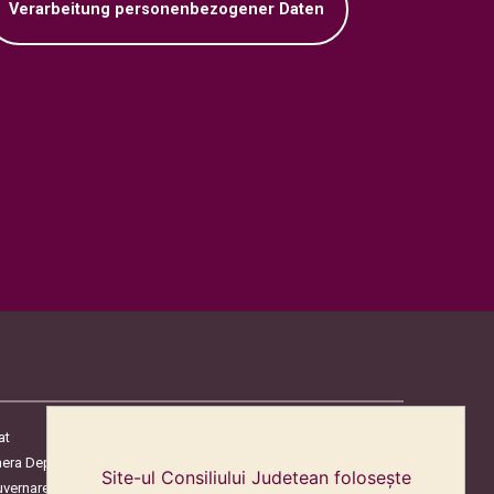
Verarbeitung personenbezogener Daten
at
era Deputaților
Site-ul Consiliului Judetean folosește
uvernare