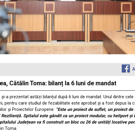
A
a, Cătălin Toma: bilanț la 6 luni de mandat
și-a prezentat astăzi bilanțul după 6 luni de mandat. Unul dintre cele
 pentru care studiul de fezabilitate este aprobat și a fost depus la can
țiilor și Proiectelor Europene.
”Este un proiect de suflet, un proiect de
Reziliență. Spitalul este gândit ca un proiect modular, cu heliport și 
pitalului Județean va fi construit un bloc cu 26 de unități locative p
lin Toma.