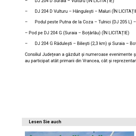
– DJ 204 D Suraia – Vulturu (ÎN LICITAȚIE)
– DJ 204 D Vulturu – Hângulești – Maluri (ÎN LICITAȚI
– Podul peste Putna de la Coza – Tulnici (DJ 205 L)
– Pod pe DJ 204 G (Suraia – Boțârlău) (ÎN LICITAȚIE)
– DJ 204 G Rădulești – Biliești (2,3 km) și Suraia – Bo
Consiliul Județean a găzduit și numeroase evenimente și 
au participat atât primarii din Vrancea, cât și reprezentan
Lesen Sie auch