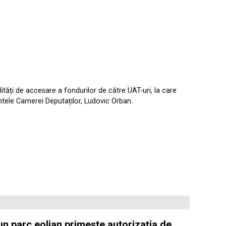
tăți de accesare a fondurilor de către UAT-uri, la care
dintele Camerei Deputaților, Ludovic Orban.
 un parc eolian primește autorizația de