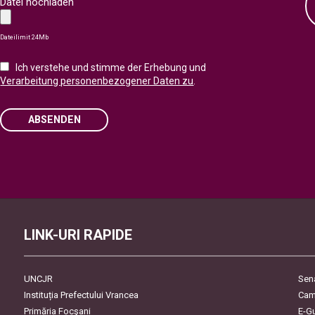
Datei hochladen
Dateilimit 24Mb
Ich verstehe und stimme der Erhebung und
Verarbeitung personenbezogener Daten zu
.
ABSENDEN
Please
leave
this
field
empty.
LINK-URI RAPIDE
UNCJR
Sen
Instituția Prefectului Vrancea
Cam
Primăria Focşani
E-G