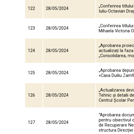
„Conferirea titlul
122
28/05/2024
Iuliu-Octavian Dra
„Conferirea titlul
123
28/05/2024
Mihaela Victoria 
„Aprobarea proiect
124
28/05/2024
actualizați la faza
„Consolidarea, mo
„Aprobarea depuner
125
28/05/2024
«Casa Duiliu Zamfir
„Actualizarea devi
126
28/05/2024
Tehnic și detalii d
Centrul Școlar Pe
“Aprobarea docume
pentru obiectivul d
127
28/05/2024
de Recuperare Neu
structura Direcție