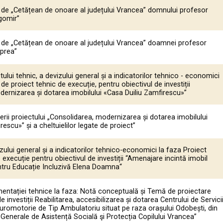
ui de „Cetățean de onoare al județului Vrancea” domnului profesor
gomir”
ui de „Cetățean de onoare al județului Vrancea” doamnei profesor
Oprea”
ului tehnic, a devizului general și a indicatorilor tehnico - economici
 de proiect tehnic de execuție, pentru obiectivul de investiții
dernizarea și dotarea imobilului «Casa Duiliu Zamfirescu»”
ii proiectului „Consolidarea, modernizarea și dotarea imobilului
escu»” și a cheltuielilor legate de proiect”
zului general și a indicatorilor tehnico-economici la faza Proiect
e execuție pentru obiectivul de investiții “Amenajare incintă imobil
ntru Educație Incluzivă Elena Doamna“
ntației tehnice la faza: Notă conceptuală și Temă de proiectare
e investiții Reabilitarea, accesibilizarea și dotarea Centrului de Servici
romotorie de Tip Ambulatoriu situat pe raza orașului Odobești, din
i Generale de Asistență Socială şi Protecția Copilului Vrancea”