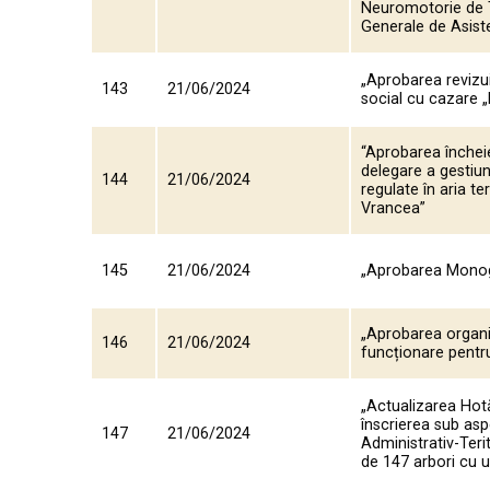
Neuromotorie de Ti
Generale de Asiste
„Aprobarea revizui
143
21/06/2024
social cu cazare „
“Aprobarea încheier
delegare a gestiun
144
21/06/2024
regulate în aria te
Vrancea”
145
21/06/2024
„Aprobarea Monogr
„Aprobarea organig
146
21/06/2024
funcționare pentr
„Actualizarea Hotă
înscrierea sub aspe
147
21/06/2024
Administrativ-Ter
de 147 arbori cu u