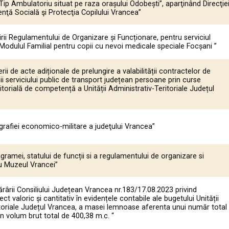
p Ambulatoriu situat pe raza orașului Odobești”, aparţinând Direcţie
nţă Socială şi Protecţia Copilului Vrancea”
rii Regulamentului de Organizare și Funcționare, pentru serviciul
Modulul Familial pentru copii cu nevoi medicale speciale Focșani ”
ii de acte adiționale de prelungire a valabilității contractelor de
ii serviciului public de transport județean persoane prin curse
ritorială de competență a Unității Administrativ-Teritoriale Județul
afiei economico-militare a judeţului Vrancea”
ramei, statului de funcții si a regulamentului de organizare si
u Muzeul Vrancei”
rârii Consiliului Județean Vrancea nr.183/17.08.2023 privind
ct valoric și cantitativ în evidențele contabile ale bugetului Unității
itoriale Județul Vrancea, a masei lemnoase aferenta unui număr total
n volum brut total de 400,38 m.c. “