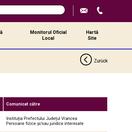
n
ță
Monitorul Oficial
Hartă
ă
Local
Site
Zurück
Comunicat către
Instituția Prefectului Județul Vrancea
Persoane fizice și/sau juridice interesate