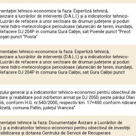
ntației tehnico-economice la faza: Expertiză tehnică,
zare a lucrărilor de intervenții (D.A.L.I.) și a indicatorilor tehnico-
Lucrări de refacere a unor sectoare de drumuri județene și poduri
ene hidro-meteorologice periculoase (alunecări de teren, inundații,
 Refacere DJ 204P in comuna Gura Caliței, sat Poenile punct “Preot
coșari punct “Posta”
entației tehnico-economice la faza: Expertiză tehnică,
zare a lucrărilor de intervenții (D.A.L.I.) şi a indicatorilor tehnico-
Lucrări de refacere a unor sectoare de drumuri județene şi poduri
ene hidro-meteorologice periculoase (alunecări de teren, inundații,
Refacere DJ 204P în comuna Gura Caliței, sat Gura Caliței punct
zului general și a indicatorilor tehnico-economici pentru obiectivul de
lidare și reabilitare pod zid/beton armat pe DJ 205D, peste pârâul Olari
066, conform H.G. nr.540/2000, respectiv km. 17+400 conform ridicar
izată, comuna Paltin, județul Vrancea”
ntației tehnice la faza: Documentație Avizare a Lucrărilor de
I.) și a indicatorilor tehnico-economici pentru obiectivul de investiții
esibilizarea și dotarea Centrului de Servicii de Recuperare