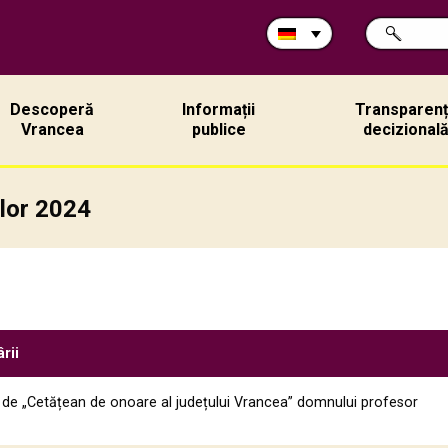
Durchsuche
SUCHE
Sie
die
Site:
Descoperă
Informații
Transparen
Vrancea
publice
decizional
ilor 2024
rii
ui de „Cetățean de onoare al județului Vrancea” domnului profesor