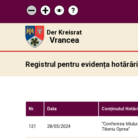
?
Pagina
Micșorează
Mărește
Schimbă
de
scrisul
scrisul
contrastul
ajutor
Der Kreisrat
Vrancea
Registrul pentru evidența hotărâr
Nr.
Data
Conținutul Hotărâ
“Conferirea titlul
121
28/05/2024
Tiberiu Oprea”