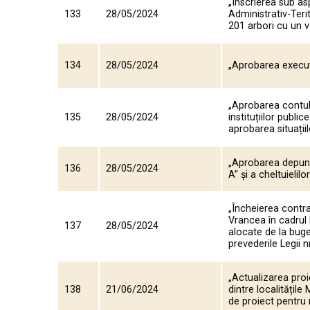
„Înscrierea sub asp
133
28/05/2024
Administrativ-Ter
201 arbori cu un 
134
28/05/2024
„Aprobarea execuți
„Aprobarea contulu
135
28/05/2024
instituțiilor publ
aprobarea situații
„Aprobarea depuner
136
28/05/2024
A” și a cheltuielil
„Încheierea contr
Vrancea în cadrul
137
28/05/2024
alocate de la buge
prevederile Legii 
„Actualizarea proi
138
21/06/2024
dintre localitățile
de proiect pentru 