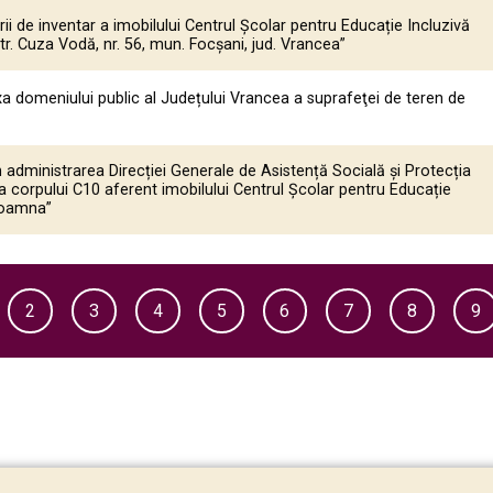
rii de inventar a imobilului Centrul Școlar pentru Educație Incluzivă
r. Cuza Vodă, nr. 56, mun. Focșani, jud. Vrancea”
a domeniului public al Județului Vrancea a suprafeţei de teren de
 administrarea Direcției Generale de Asistență Socială și Protecția
a corpului C10 aferent imobilului Centrul Școlar pentru Educație
Doamna”
2
3
4
5
6
7
8
9