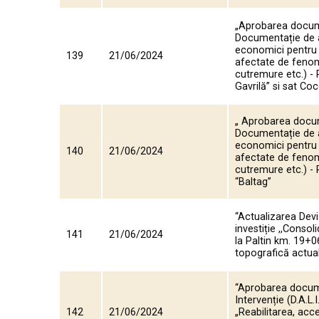
„Aprobarea docume
Documentație de avi
economici pentru 
139
21/06/2024
afectate de fenom
cutremure etc.) -
Gavrilă” si sat Co
„ Aprobarea docum
Documentație de avi
economici pentru 
140
21/06/2024
afectate de fenom
cutremure etc.) - 
“Baltag”
“Actualizarea Devi
investiție ,,Conso
141
21/06/2024
la Paltin km. 19+
topografică actual
“Aprobarea docume
Intervenție (D.A.L.
142
21/06/2024
„Reabilitarea, acc