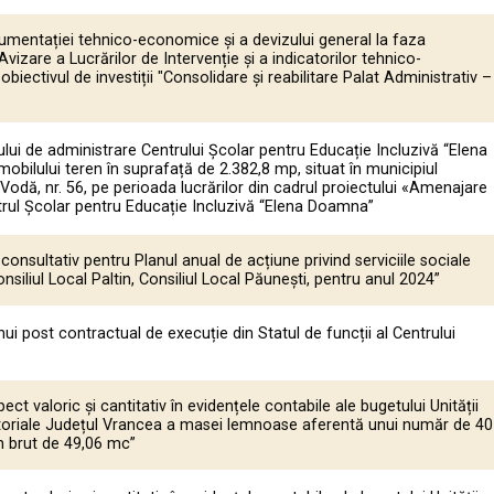
umentației tehnico-economice și a devizului general la faza
izare a Lucrărilor de Intervenție și a indicatorilor tehnico-
iectivul de investiții "Consolidare și reabilitare Palat Administrativ –
lui de administrare Centrului Școlar pentru Educație Incluzivă “Elena
bilului teren în suprafață de 2.382,8 mp, situat în municipiul
-Vodă, nr. 56, pe perioada lucrărilor din cadrul proiectului «Amenajare
trul Școlar pentru Educație Incluzivă “Elena Doamna”
consultativ pentru Planul anual de acțiune privind serviciile sociale
nsiliul Local Paltin, Consiliul Local Păunești, pentru anul 2024”
i post contractual de execuție din Statul de funcții al Centrului
ect valoric și cantitativ în evidențele contabile ale bugetului Unității
itoriale Județul Vrancea a masei lemnoase aferentă unui număr de 40
m brut de 49,06 mc”