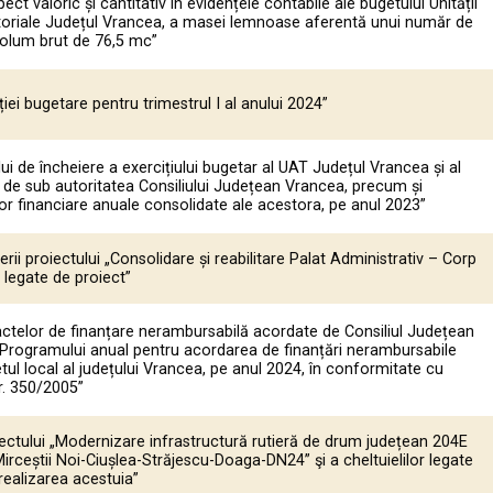
ect valoric și cantitativ în evidențele contabile ale bugetului Unității
itoriale Județul Vrancea, a masei lemnoase aferentă unui număr de
volum brut de 76,5 mc”
ei bugetare pentru trimestrul I al anului 2024”
i de încheiere a exercițiului bugetar al UAT Județul Vrancea și al
ice de sub autoritatea Consiliului Județean Vrancea, precum și
lor financiare anuale consolidate ale acestora, pe anul 2023”
ii proiectului „Consolidare și reabilitare Palat Administrativ – Corp
or legate de proiect”
actelor de finanțare nerambursabilă acordate de Consiliul Județean
 Programului anual pentru acordarea de finanțări nerambursabile
tul local al județului Vrancea, pe anul 2024, în conformitate cu
nr. 350/2005”
ectului „Modernizare infrastructură rutieră de drum județean 204E
 Mirceștii Noi-Ciușlea-Străjescu-Doaga-DN24” şi a cheltuielilor legate
realizarea acestuia”