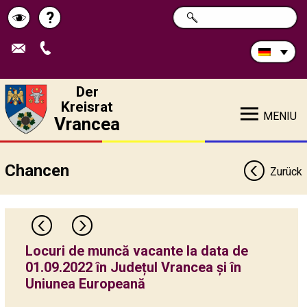
Durchsuchen
?
SUCHE
Pagina
Schimbă
Sie
die
de
contrastul
Site:
ajutor
Der
Kreisrat
MENIU
Vrancea
Chancen
Zurück
Locuri de muncă vacante la data de
01.09.2022 în Județul Vrancea și în
Uniunea Europeană