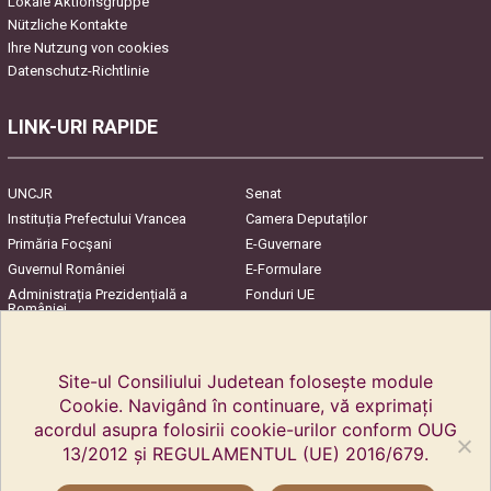
Lokale Aktionsgruppe
Nützliche Kontakte
Ihre Nutzung von cookies
Datenschutz-Richtlinie
LINK-URI RAPIDE
UNCJR
Senat
Instituția Prefectului Vrancea
Camera Deputaților
Primăria Focşani
E-Guvernare
Guvernul României
E-Formulare
Administrația Prezidențială a
Fonduri UE
României
Harta Județului
InfoCons – Protecția
Consumatorilor
Site-ul Consiliului Judetean folosește module
Cookie. Navigând în continuare, vă exprimați
acordul asupra folosirii cookie-urilor conform OUG
13/2012 și REGULAMENTUL (UE) 2016/679.