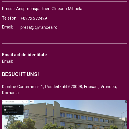
Presse-Ansprechspartner: Gîrleanu Mihaela
Telefon:
+0372.372429
Email:
presa@cjvrancea.ro
Email act de identitate
Email:
BESUCHT UNS!
Dimitrie Cantemir nr. 1, Postleitzahl 620098, Focsani, Vrancea,
Romania