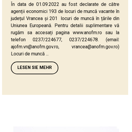
În data de 01.09.2022 au fost declarate de către
agenții economici 193 de locuri de muncă vacante în
județul Vrancea și 201 locuri de muncă în țările din
Uniunea Europeană. Pentru detalii suplimentare vă
rugăm sa accesați pagina www.anofm.ro sau la
telefon 0237/224677, 0237/224678. (email:
ajofm.vn@anofm.gov.ro, vrancea@anofm.gov.ro)
Locuri de muncă ...
LESEN SIE MEHR