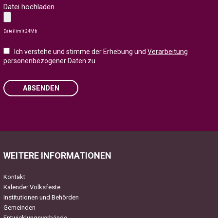
Datei hochladen
Dateilimit 24Mb
Ich verstehe und stimme der Erhebung und
Verarbeitung
personenbezogener Daten zu
.
ABSENDEN
Please
leave
this
field
WEITERE INFORMATIONEN
empty.
Kontakt
Kalender Volksfeste
Institutionen und Behörden
Gemeinden
Entwicklungsverbände