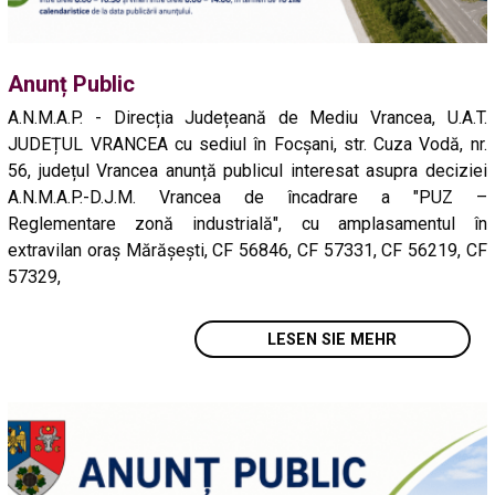
Anunț Public
A.N.M.A.P. - Direcția Județeană de Mediu Vrancea, U.A.T.
JUDEȚUL VRANCEA cu sediul în Focșani, str. Cuza Vodă, nr.
56, județul Vrancea anunță publicul interesat asupra deciziei
A.N.M.A.P.-D.J.M. Vrancea de încadrare a "PUZ –
Reglementare zonă industrială", cu amplasamentul în
extravilan oraș Mărășești, CF 56846, CF 57331, CF 56219, CF
57329,
LESEN SIE MEHR