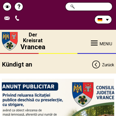
Durchsuchen
?
SUCHE
Pagina
Schimbă
Sie
die
de
contrastul
Site:
ajutor
Der
Kreisrat
MENIU
Vrancea
Kündigt an
Zurück