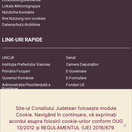
Lokale Aktionsgruppe
Nützliche Kontakte
Ihre Nutzung von cookies
Datenschutz-Richtlinie
LINK-URI RAPIDE
UNCJR
Senat
Instituția Prefectului Vrancea
Camera Deputaților
Primăria Focşani
E-Guvernare
Guvernul României
E-Formulare
Administrația Prezidențială a
Fonduri UE
României
Harta Județului
InfoCons – Protecția
Consumatorilor
Site-ul Consiliului Judetean folosește module
Cookie. Navigând în continuare, vă exprimați
acordul asupra folosirii cookie-urilor conform OUG
13/2012 și REGULAMENTUL (UE) 2016/679.