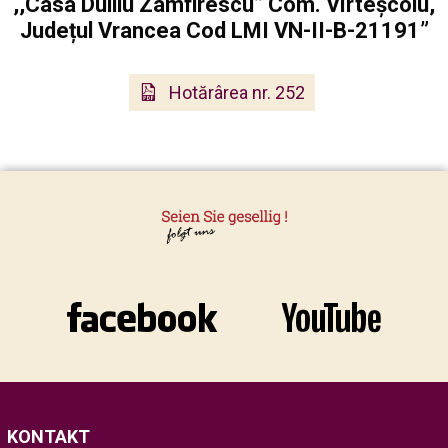
,,Casa Duiliu Zamfirescu” Com. Vîrteșcoiu,
Județul Vrancea Cod LMI VN-II-B-21191”
Hotărârea nr. 252
KONTAKT