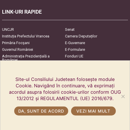
LINK-URI RAPIDE
UNCJR
Senat
Instituția Prefectului Vrancea
Camera Deputaților
Primăria Focşani
E-Guvernare
Guvernul României
E-Formulare
Administrația Prezidențială a
Fonduri UE
României
Harta Județului
InfoCons – Protecția
Consumatorilor
Site-ul Consiliului Judetean folosește module
Cookie. Navigând în continuare, vă exprimați
acordul asupra folosirii cookie-urilor conform OUG
13/2012 și REGULAMENTUL (UE) 2016/679.
DA, SUNT DE ACORD
VEZI MAI MULT
Copyright © 2018 Kreisrat Vrancea. Alle Rechte vorbehalten.