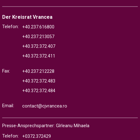
Der Kreisrat Vrancea
Telefon:
+40.237.616800
+40.237.213057
+40.372.372.407
+40.372.372.411
Fax:
+40.237.212228
+40.372.372.483
+40.372.372.484
Email:
contact@cjvrancea.ro
Presse-Ansprechspartner: Gîrleanu Mihaela
Telefon:
+0372.372429