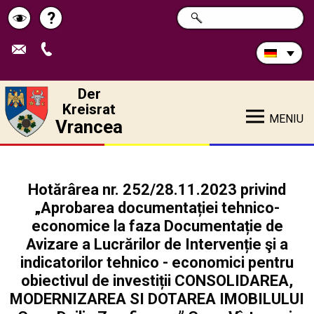
Durchsuchen
?
SUCHE
Pagina
Schimbă
Sie
die
de
contrastul
Site:
ajutor
Der
Kreisrat
MENIU
Vrancea
Hotărârea nr. 252/28.11.2023 privind
„Aprobarea documentației tehnico-
economice la faza Documentație de
Avizare a Lucrărilor de Intervenție şi a
indicatorilor tehnico - economici pentru
obiectivul de investiții CONSOLIDAREA,
MODERNIZAREA SI DOTAREA IMOBILULUI