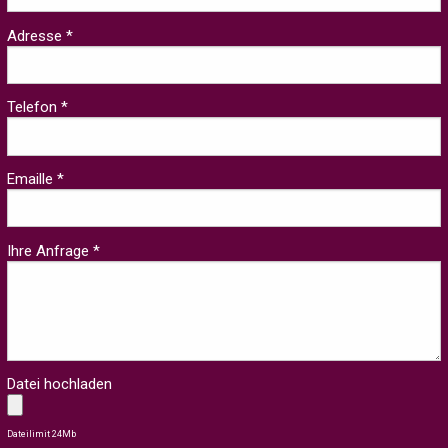
Adresse *
Telefon *
Emaille *
Ihre Anfrage *
Datei hochladen
Dateilimit 24Mb