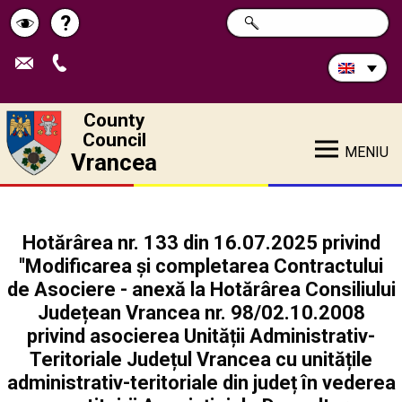
Search
?
SEARCH
Help
Schimbă
in
site:
contrastul
County
Council
MENIU
Vrancea
Hotărârea nr. 133 din 16.07.2025 privind
''Modificarea și completarea Contractului
de Asociere - anexă la Hotărârea Consiliului
Județean Vrancea nr. 98/02.10.2008
privind asocierea Unității Administrativ-
Teritoriale Județul Vrancea cu unitățile
administrativ-teritoriale din județ în vederea