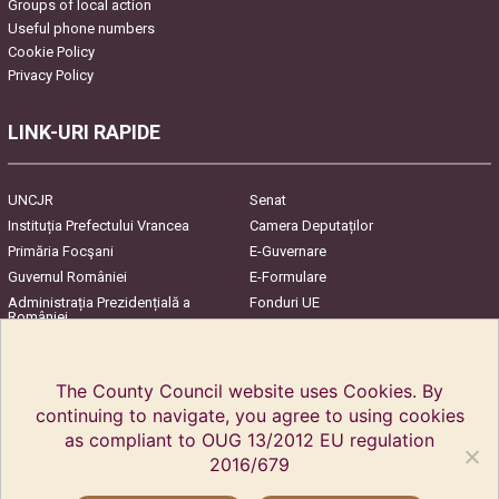
Groups of local action
Useful phone numbers
Cookie Policy
Privacy Policy
LINK-URI RAPIDE
UNCJR
Senat
Instituția Prefectului Vrancea
Camera Deputaților
Primăria Focşani
E-Guvernare
Guvernul României
E-Formulare
Administrația Prezidențială a
Fonduri UE
României
Harta Județului
InfoCons – Protecția
Consumatorilor
The County Council website uses Cookies. By
continuing to navigate, you agree to using cookies
as compliant to OUG 13/2012 EU regulation
2016/679