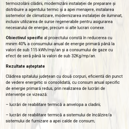
termoizolării clădirii, modernizării instalației de preparare și
distribuire a agentului termic și a apei menajere, instalarea
sistemelor de climatizare, modernizarea instalației de iluminat,
inclusiv utilizarea de surse regenerabile pentru asigurarea
necesarului de energie, precum si alte lucrari conexe.
Obiectivul specific
al proiectului constă în reducerea cu
minim 40% a consumului anual de energie primară până la
valori de sub 115 kWh/mp/an și a consumului de gaze cu
efect de seră până la valori de sub 32Kg/mp/an.
Rezultate așteptate
Clădirea spitalului județean cu două corpuri, eficientă din punct
de vedere energetic si consolidată, cu consum anual specific
de energie primară redus, prin realizarea de lucrări de
intervenție ce vizează:
– lucrări de reabilitare termică a anvelopa a cladirii;
– lucrări de reabilitare termică a sistemului de încălzire/a
sistemului de furnizare a apei calde de consum;