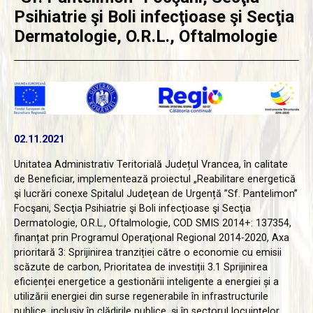
Psihiatrie şi Boli infecţioase şi Secţia
Dermatologie, O.R.L., Oftalmologie
02.11.2021
Unitatea Administrativ Teritorială Județul Vrancea, în calitate
de Beneficiar, implementează proiectul „Reabilitare energetică
şi lucrări conexe Spitalul Judeţean de Urgență ”Sf. Pantelimon”
Focşani, Secţia Psihiatrie şi Boli infecţioase şi Secţia
Dermatologie, O.R.L., Oftalmologie, COD SMIS 2014+: 137354,
finanțat prin Programul Operaţional Regional 2014-2020, Axa
prioritară 3: Sprijinirea tranziției către o economie cu emisii
scăzute de carbon, Prioritatea de investiții 3.1 Sprijinirea
eficienței energetice a gestionării inteligente a energiei și a
utilizării energiei din surse regenerabile în infrastructurile
publice, inclusiv în clădirile publice, și în sectorul locuințelor,