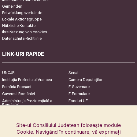
Gemeinden
Entwicklungsverbände
Lokale Aktionsgruppe
Nützliche Kontakte
Ihre Nutzung von cookies
Datenschutz-Richtlinie
LINK-URI RAPIDE
UNCJR
Senat
Instituția Prefectului Vrancea
Camera Deputaților
Primăria Focşani
E-Guvernare
Guvernul României
E-Formulare
Administrația Prezidențială a
Fonduri UE
României
Harta Județului
InfoCons – Protecția
Consumatorilor
Site-ul Consiliului Judetean folosește module
Cookie. Navigând în continuare, vă exprimați