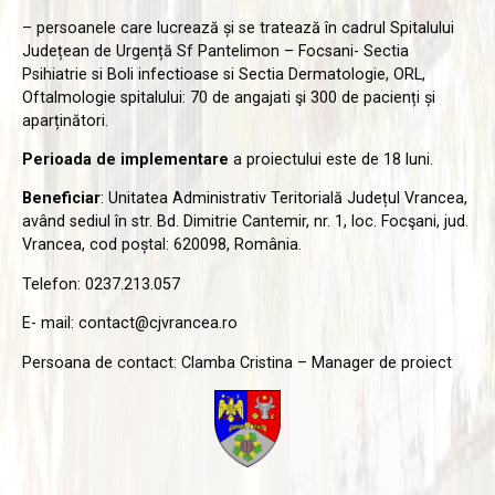
– persoanele care lucrează și se tratează în cadrul Spitalului
Județean de Urgență Sf Pantelimon – Focsani- Sectia
Psihiatrie si Boli infectioase si Sectia Dermatologie, ORL,
Oftalmologie spitalului: 70 de angajati şi 300 de pacienți și
aparținători.
Perioada de implementare
a proiectului este de 18 luni.
Beneficiar
: Unitatea Administrativ Teritorială Județul Vrancea,
având sediul în str. Bd. Dimitrie Cantemir, nr. 1, loc. Focşani, jud.
Vrancea, cod poștal: 620098, România.
Telefon: 0237.213.057
E- mail: contact@cjvrancea.ro
Persoana de contact: Clamba Cristina – Manager de proiect