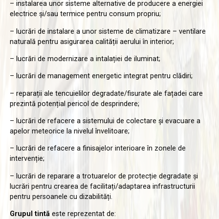
– instalarea unor sisteme alternative de producere a energiei
electrice și/sau termice pentru consum propriu;
– lucrări de instalare a unor sisteme de climatizare – ventilare
naturală pentru asigurarea calității aerului în interior;
– lucrări de modernizare a intalației de iluminat;
– lucrări de management energetic integrat pentru clădiri;
– reparații ale tencuielilor degradate/fisurate ale fațadei care
prezintă potențial pericol de desprindere;
– lucrări de refacere a sistemului de colectare și evacuare a
apelor meteorice la nivelul învelitoare;
– lucrări de refacere a finisajelor interioare în zonele de
intervenție;
– lucrări de reparare a trotuarelor de protecție degradate și
lucrări pentru crearea de facilitați/adaptarea infrastructurii
pentru persoanele cu dizabilități.
Grupul tintă
este reprezentat de: