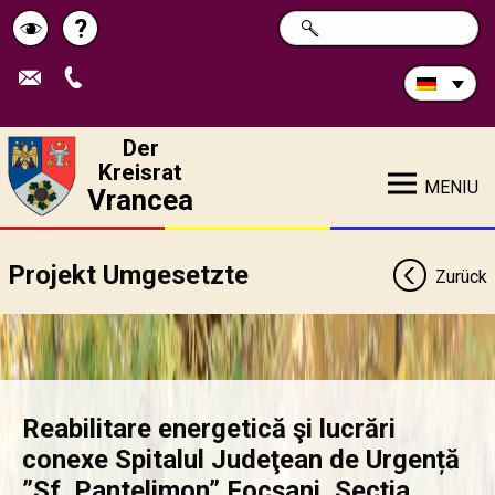
Durchsuchen
?
SUCHE
Pagina
Schimbă
Sie
die
de
contrastul
Site:
ajutor
Der
Kreisrat
MENIU
Vrancea
Projekt Umgesetzte
Zurück
Reabilitare energetică şi lucrări
conexe Spitalul Judeţean de Urgență
”Sf. Pantelimon” Focşani, Secţia