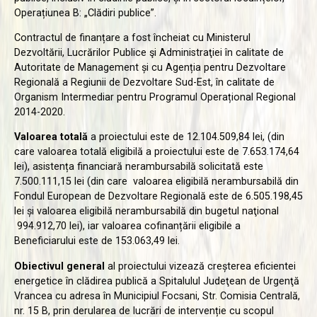
Operațiunea B: „Clădiri publice”.
Contractul de finanțare a fost încheiat cu Ministerul
Dezvoltării, Lucrărilor Publice şi Administraţiei în calitate de
Autoritate de Management și cu Agenția pentru Dezvoltare
Regională a Regiunii de Dezvoltare Sud-Est, în calitate de
Organism Intermediar pentru Programul Operațional Regional
2014-2020.
Valoarea totală
a proiectului este de 12.104.509,84 lei, (din
care valoarea totală eligibilă a proiectului este de 7.653.174,64
lei), asistența financiară nerambursabilă solicitată este
7.500.111,15 lei (din care valoarea eligibilă nerambursabilă din
Fondul European de Dezvoltare Regională este de 6.505.198,45
lei și valoarea eligibilă nerambursabilă din bugetul naţional
994.912,70 lei), iar valoarea cofinanțării eligibile a
Beneficiarului este de 153.063,49 lei.
Obiectivul general
al proiectului vizează creșterea eficientei
energetice în clădirea publică a Spitalulul Judeţean de Urgenţă
Vrancea cu adresa în Municipiul Focsani, Str. Comisia Centrală,
nr. 15 B, prin derularea de lucrări de intervenție cu scopul