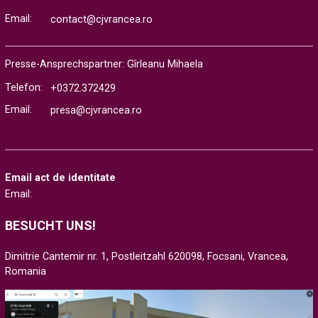
Email:
contact@cjvrancea.ro
Presse-Ansprechspartner: Gîrleanu Mihaela
Telefon:
+0372.372429
Email:
presa@cjvrancea.ro
Email act de identitate
Email:
BESUCHT UNS!
Dimitrie Cantemir nr. 1, Postleitzahl 620098, Focsani, Vrancea,
Romania