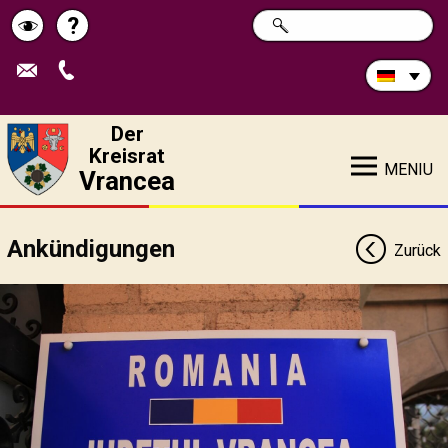
Durchsuchen
?
SUCHE
Pagina
Schimbă
Sie
die
de
contrastul
Site:
ajutor
Der
Kreisrat
MENIU
Vrancea
Ankündigungen
Zurück