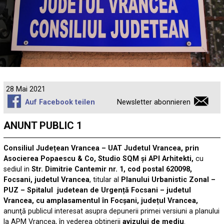
28 Mai 2021
Auf Facebook teilen
Newsletter abonnieren
ANUNT PUBLIC 1
Consiliul Județean Vrancea – UAT Judetul Vrancea, prin
Asocierea Popaescu & Co, Studio SQM și API Arhitekti,
cu
sediul in
Str. Dimitrie Cantemir nr. 1, cod postal 620098,
Focsani, judetul Vrancea
, titular al
Planului Urbanistic Zonal –
PUZ – Spitalul judetean de Urgenț
ă
Focsani – judetul
Vrancea, cu amplasamentul
în Focșani, județul Vrancea,
anunţă publicul interesat asupra depunerii primei versiuni a planului
la APM Vrancea, în vederea obținerii
avizului de mediu
.