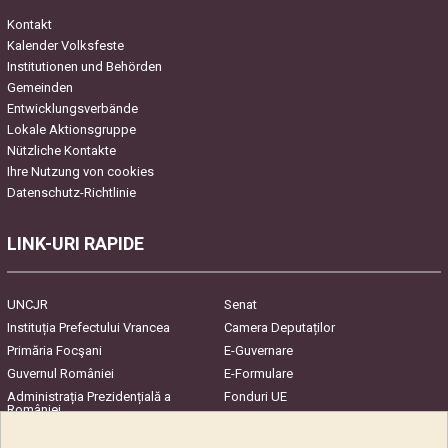
Kontakt
Kalender Volksfeste
Institutionen und Behörden
Gemeinden
Entwicklungsverbände
Lokale Aktionsgruppe
Nützliche Kontakte
Ihre Nutzung von cookies
Datenschutz-Richtlinie
LINK-URI RAPIDE
UNCJR
Senat
Instituția Prefectului Vrancea
Camera Deputaților
Primăria Focşani
E-Guvernare
Guvernul României
E-Formulare
Administrația Prezidențială a
Fonduri UE
României
Harta Județului
InfoCons – Protecția