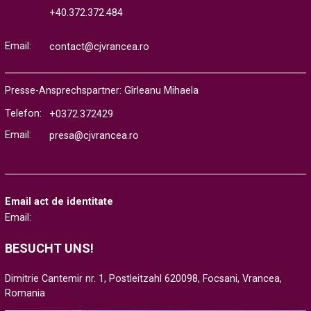
+40.372.372.484
Email:
contact@cjvrancea.ro
Presse-Ansprechspartner: Gîrleanu Mihaela
Telefon:
+0372.372429
Email:
presa@cjvrancea.ro
Email act de identitate
Email:
BESUCHT UNS!
Dimitrie Cantemir nr. 1, Postleitzahl 620098, Focsani, Vrancea,
Romania