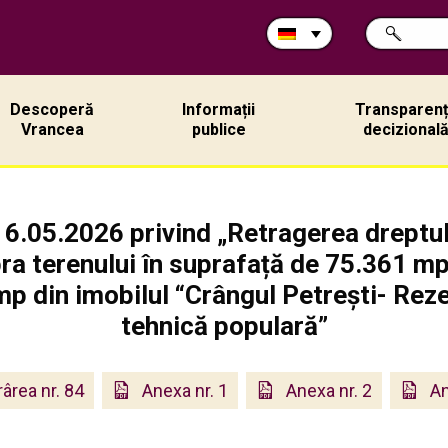
Durchsuche
SUCHE
Sie
die
Site:
Descoperă
Informații
Transparen
Vrancea
publice
decizional
n 6.05.2026 privind „Retragerea dreptul
a terenului în suprafață de 75.361 mp
p din imobilul “Crângul Petrești- Reze
tehnică populară”
ârea nr. 84
Anexa nr. 1
Anexa nr. 2
An