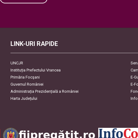
Please leave this field empty.
LINK-URI RAPIDE
UNCJR
Sen
Instituția Prefectului Vrancea
Cam
Primăria Focşani
E-G
Guvernul României
E-F
Administrația Prezidențială a României
Fon
Harta Județului
Inf