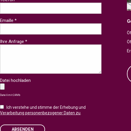
Emaille *
G
Öf
Ihre Anfrage *
Ö
Er
Datei hochladen
Dateilimit 24Mb
Ich verstehe und stimme der Erhebung und
Verarbeitung personenbezogener Daten zu
.
ABSENDEN