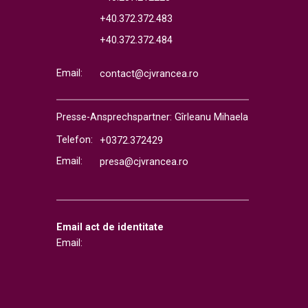
+40.372.372.483
+40.372.372.484
Email:
contact@cjvrancea.ro
Presse-Ansprechspartner: Gîrleanu Mihaela
Telefon:
+0372.372429
Email:
presa@cjvrancea.ro
Email act de identitate
Email: