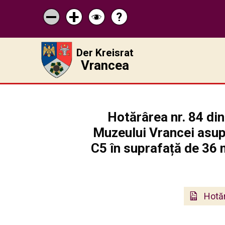
?
Pagina
Micșorează
Mărește
Schimbă
de
scrisul
scrisul
contrastul
ajutor
Der Kreisrat
Vrancea
Hotărârea nr. 84 di
Muzeului Vrancei asupr
C5 în suprafață de 36 m
Hotăr