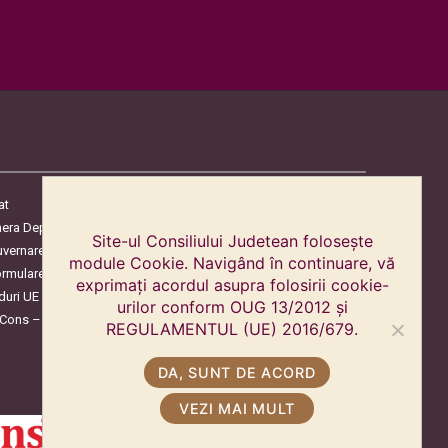
at
era Deputaților
Site-ul Consiliului Judetean folosește
uvernare
module Cookie. Navigând în continuare, vă
ormulare
exprimați acordul asupra folosirii cookie-
duri UE
urilor conform OUG 13/2012 și
oCons – Protecția Consumatorilor
REGULAMENTUL (UE) 2016/679.
DA, SUNT DE ACORD
VEZI MAI MULT