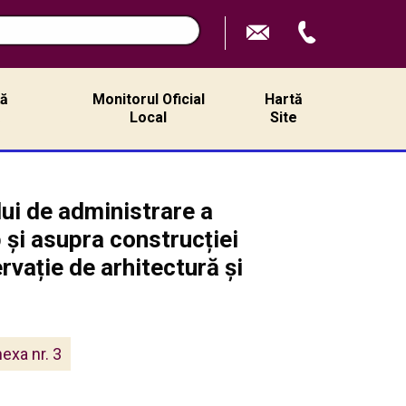
n
ță
Monitorul Oficial
Hartă
ă
Local
Site
ui de administrare a
 și asupra construcției
rvație de arhitectură și
exa nr. 3