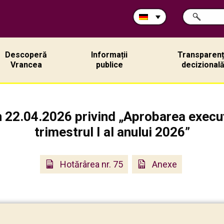
Durchsuche
SUCHE
Sie
die
Site:
Descoperă
Informații
Transparen
Vrancea
publice
decizional
n 22.04.2026 privind „Aprobarea execu
trimestrul I al anului 2026”
Hotărârea nr. 75
Anexe