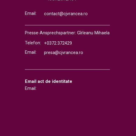
Email:
contact@cjvrancea.ro
Presse-Ansprechspartner: Gîrleanu Mihaela
Telefon:
+0372.372429
Email:
presa@cjvrancea.ro
Email act de identitate
Email: