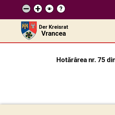
?
Pagina
Micșorează
Mărește
Schimbă
de
scrisul
scrisul
contrastul
ajutor
Der Kreisrat
Vrancea
Hotărârea nr. 75 di