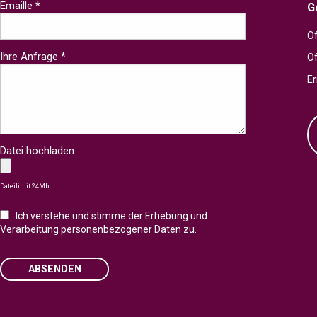
Emaille *
G
Öf
Ihre Anfrage *
Ö
Er
Datei hochladen
Dateilimit 24Mb
Ich verstehe und stimme der Erhebung und
Verarbeitung personenbezogener Daten zu
.
ABSENDEN
Please leave this field empty.