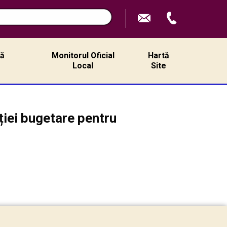
n
ță
Monitorul Oficial
Hartă
ă
Local
Site
ției bugetare pentru