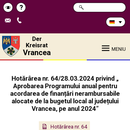
Durchsuchen
?
SUCHE
Pagina
Schimbă
Sie
die
de
contrastul
Site:
ajutor
Der
Kreisrat
MENIU
Vrancea
Hotărârea nr. 64/28.03.2024 privind „
Aprobarea Programului anual pentru
acordarea de finanțări nerambursabile
alocate de la bugetul local al județului
Vrancea, pe anul 2024”
Hotărârea nr. 64