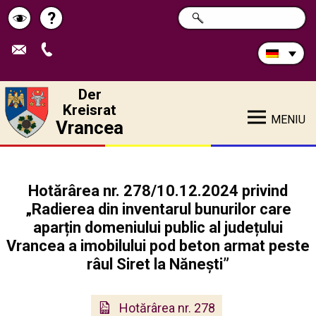
Durchsuchen
?
SUCHE
Pagina
Schimbă
Sie
die
de
contrastul
Site:
ajutor
Der
Kreisrat
MENIU
Vrancea
Hotărârea nr. 278/10.12.2024 privind
„Radierea din inventarul bunurilor care
aparțin domeniului public al județului
Vrancea a imobilului pod beton armat peste
râul Siret la Nănești”
Hotărârea nr. 278