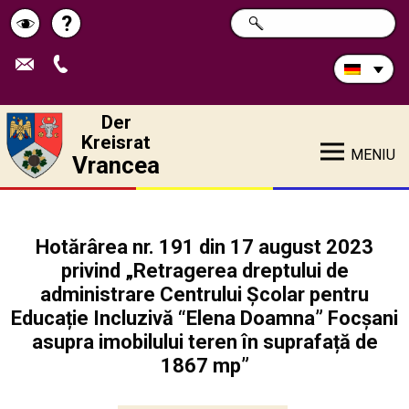
Durchsuchen
?
SUCHE
Pagina
Schimbă
Sie
die
de
contrastul
Site:
ajutor
Der
Kreisrat
MENIU
Vrancea
Hotărârea nr. 191 din 17 august 2023
privind „Retragerea dreptului de
administrare Centrului Școlar pentru
Educație Incluzivă “Elena Doamna” Focșani
asupra imobilului teren în suprafață de
1867 mp”