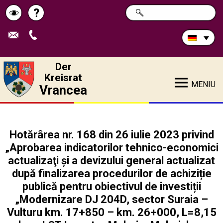
Durchsuchen
?
SUCHE
Pagina
Schimbă
Sie
die
de
contrastul
Site:
ajutor
Der
Kreisrat
MENIU
Vrancea
Hotărârea nr. 168 din 26 iulie 2023 privind
„Aprobarea indicatorilor tehnico-economici
actualizaţi și a devizului general actualizat
după finalizarea procedurilor de achiziție
publică pentru obiectivul de investiții
„Modernizare DJ 204D, sector Suraia –
Vulturu km. 17+850 – km. 26+000, L=8,15