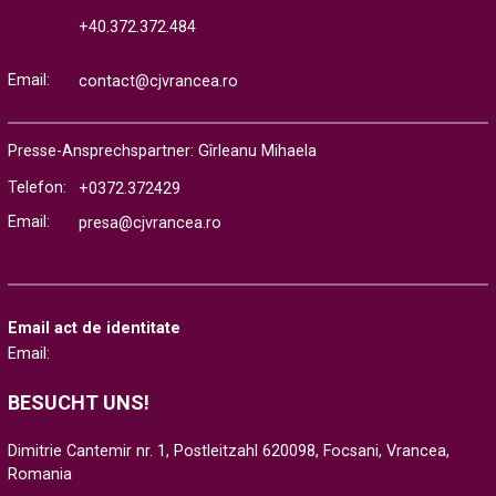
+40.372.372.484
Email:
contact@cjvrancea.ro
Presse-Ansprechspartner: Gîrleanu Mihaela
Telefon:
+0372.372429
Email:
presa@cjvrancea.ro
Email act de identitate
Email:
BESUCHT UNS!
Dimitrie Cantemir nr. 1, Postleitzahl 620098, Focsani, Vrancea,
Romania