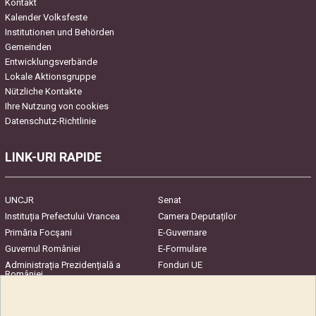
Kontakt
Kalender Volksfeste
Institutionen und Behörden
Gemeinden
Entwicklungsverbände
Lokale Aktionsgruppe
Nützliche Kontakte
Ihre Nutzung von cookies
Datenschutz-Richtlinie
LINK-URI RAPIDE
UNCJR
Senat
Instituția Prefectului Vrancea
Camera Deputaților
Primăria Focşani
E-Guvernare
Guvernul României
E-Formulare
Administrația Prezidențială a
Fonduri UE
României
Harta Județului
InfoCons – Protecția
Consumatorilor